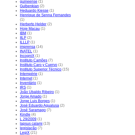
guineense
(1)
Gulbenkian
(2)
Heduardo Kiesse
(1)
Henrique de Senna Fernandes
(1)
Herberto Helder
(2)
Hoje Macau
(1)
IBM
(1)
IILP
(2)
ILLLP
(1)
imprensa
(14)
INATEL
(1)
IncogniX
(1)
Instituto Camões
(7)
Instituto Caro y Cuervo
(1)
Instituto Superior Técnico
(15)
Intempérie
(1)
Internet
(1)
Inventário
(1)
IRS
(1)
João Ubaldo Ribeiro
(1)
Jorge Amado
(1)
Jorge Luis Borges
(1)
José Eduardo Agualusa
(2)
José Saramago
(7)
Kindle
(4)
L 29/2009
(1)
lapsus calami
(13)
legislação
(7)
LegiX
(21)