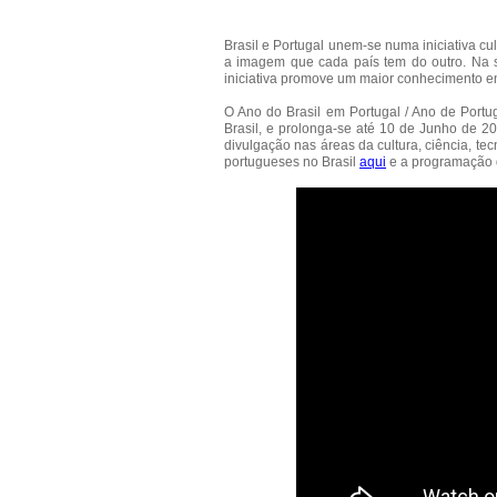
Brasil e Portugal unem-se numa iniciativa cu
a imagem que cada país tem do outro. Na se
iniciativa promove um maior conhecimento ent
O Ano do Brasil em Portugal / Ano de Port
Brasil, e prolonga-se até 10 de Junho de 20
divulgação nas áreas da cultura, ciência, t
portugueses no Brasil
aqui
e a programação d