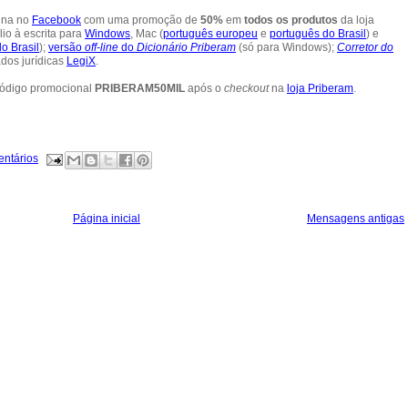
ina no
Facebook
com uma promoção de
50%
em
todos os produtos
da loja
lio à escrita para
Windows
, Mac (
português europeu
e
português do Brasil
) e
o Brasil
);
versão
off-line
do
Dicionário Priberam
(só para Windows);
Corretor do
dos jurídicas
LegiX
.
 código promocional
PRIBERAM50MIL
após o
checkout
na
loja Priberam
.
entários
Página inicial
Mensagens antigas