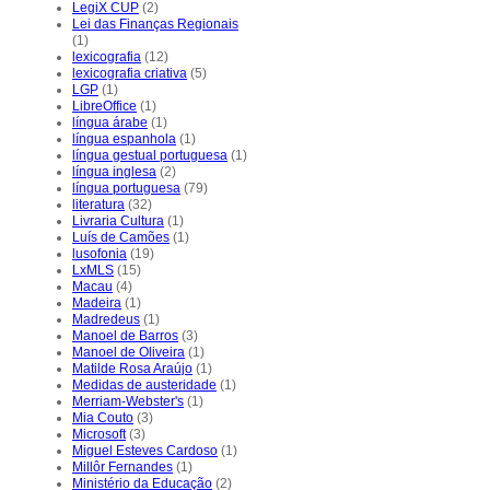
LegiX CUP
(2)
Lei das Finanças Regionais
(1)
lexicografia
(12)
lexicografia criativa
(5)
LGP
(1)
LibreOffice
(1)
língua árabe
(1)
língua espanhola
(1)
língua gestual portuguesa
(1)
língua inglesa
(2)
língua portuguesa
(79)
literatura
(32)
Livraria Cultura
(1)
Luís de Camões
(1)
lusofonia
(19)
LxMLS
(15)
Macau
(4)
Madeira
(1)
Madredeus
(1)
Manoel de Barros
(3)
Manoel de Oliveira
(1)
Matilde Rosa Araújo
(1)
Medidas de austeridade
(1)
Merriam-Webster's
(1)
Mia Couto
(3)
Microsoft
(3)
Miguel Esteves Cardoso
(1)
Millôr Fernandes
(1)
Ministério da Educação
(2)