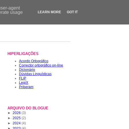
Contactos
|
Dicionário
|
FLiP.pt
|
LegiX.pt
|
Blogue
|
Loja
user-agent
nerate usage
LEARN MORE
GOT IT
HIPERLIGAÇÕES
Acordo Ortográfico
Corrector ortográfico on-line
Dicionário
Dúvidas Linguísticas
FLiP
LegiX
Priberam
ARQUIVO DO BLOGUE
►
2026
(3)
►
2025
(2)
►
2024
(4)
►
2023
(4)