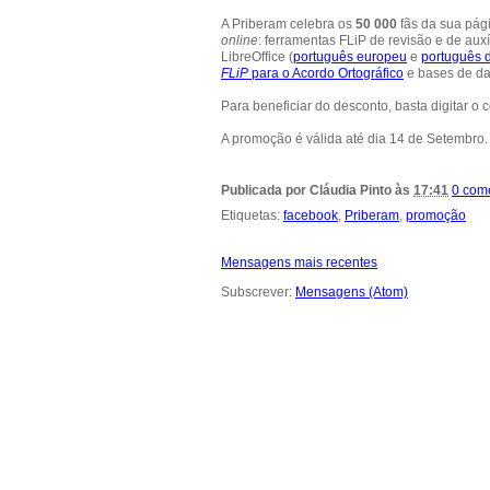
A Priberam celebra os
50 000
fãs da sua pág
online
: ferramentas FLiP de revisão e de auxí
LibreOffice (
português europeu
e
português d
FLiP
para o Acordo Ortográfico
e bases de da
Para beneficiar do desconto, basta digitar o
A promoção é válida até dia 14 de Setembro.
Publicada por
Cláudia Pinto
às
17:41
0 com
Etiquetas:
facebook
,
Priberam
,
promoção
Mensagens mais recentes
Subscrever:
Mensagens (Atom)