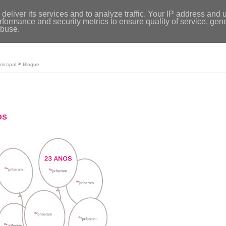
Entrar
|
deliver its services and to analyze traffic. Your IP address and 
formance and security metrics to ensure quality of service, ge
Início
abuse.
Loja
O meu perfil
>
rincipal
Blogue
os