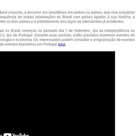
ltural conjunta, a decorrer em simultâneo em ambos os países, que visa actualizar
quência de outras celebrações do Brasil com países ligados à sua história, a
re os dois países e o estreitamento dos laços de intercâmbio já existentes.
ugal no Brasil começou no passado dia 7 de Setembro, dia da independência do
13, dia de Portugal. Durante esse período, estão previstos inúmeros eventos de
ecnologia e economia. Os interessados podem consultar a programação de eventos
e eventos brasileiros em Portugal
aqui
.