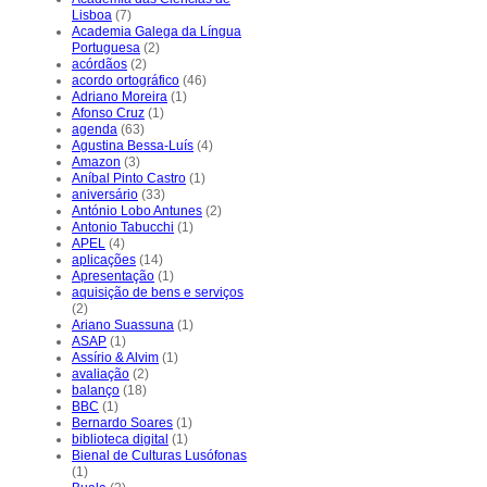
Lisboa
(7)
Academia Galega da Língua
Portuguesa
(2)
acórdãos
(2)
acordo ortográfico
(46)
Adriano Moreira
(1)
Afonso Cruz
(1)
agenda
(63)
Agustina Bessa-Luís
(4)
Amazon
(3)
Aníbal Pinto Castro
(1)
aniversário
(33)
António Lobo Antunes
(2)
Antonio Tabucchi
(1)
APEL
(4)
aplicações
(14)
Apresentação
(1)
aquisição de bens e serviços
(2)
Ariano Suassuna
(1)
ASAP
(1)
Assírio & Alvim
(1)
avaliação
(2)
balanço
(18)
BBC
(1)
Bernardo Soares
(1)
biblioteca digital
(1)
Bienal de Culturas Lusófonas
(1)