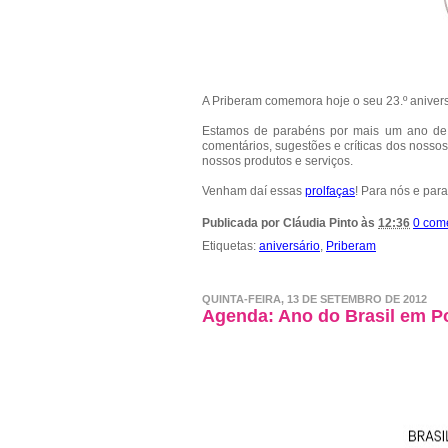
A Priberam comemora hoje o seu 23.º aniver
Estamos de parabéns por mais um ano de 
comentários, sugestões e críticas dos nosso
nossos produtos e serviços.
Venham daí essas
prolfaças
! Para nós e para
Publicada por
Cláudia Pinto
às
12:36
0 com
Etiquetas:
aniversário
,
Priberam
QUINTA-FEIRA, 13 DE SETEMBRO DE 2012
Agenda: Ano do Brasil em Po