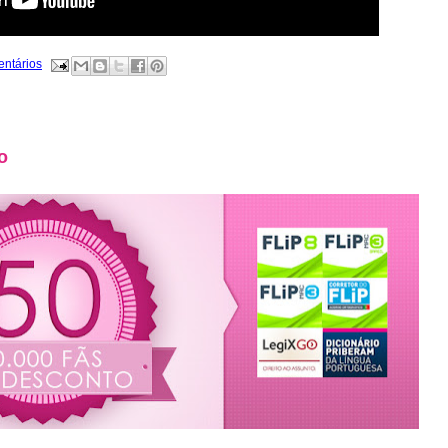
entários
o