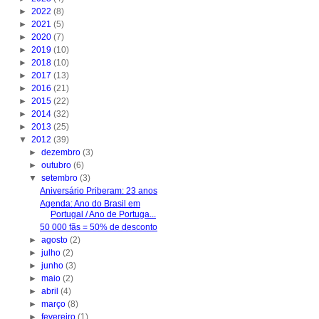
►
2022
(8)
►
2021
(5)
►
2020
(7)
►
2019
(10)
►
2018
(10)
►
2017
(13)
►
2016
(21)
►
2015
(22)
►
2014
(32)
►
2013
(25)
▼
2012
(39)
►
dezembro
(3)
►
outubro
(6)
▼
setembro
(3)
Aniversário Priberam: 23 anos
Agenda: Ano do Brasil em
Portugal / Ano de Portuga...
50 000 fãs = 50% de desconto
►
agosto
(2)
►
julho
(2)
►
junho
(3)
►
maio
(2)
►
abril
(4)
►
março
(8)
►
fevereiro
(1)