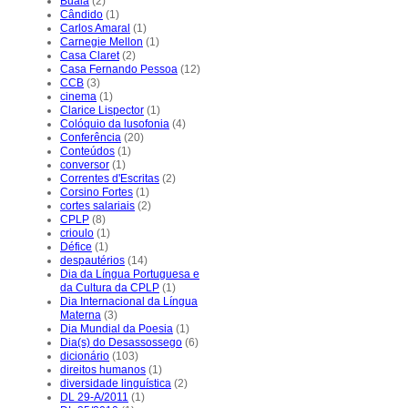
Buala
(2)
Cândido
(1)
Carlos Amaral
(1)
Carnegie Mellon
(1)
Casa Claret
(2)
Casa Fernando Pessoa
(12)
CCB
(3)
cinema
(1)
Clarice Lispector
(1)
Colóquio da lusofonia
(4)
Conferência
(20)
Conteúdos
(1)
conversor
(1)
Correntes d'Escritas
(2)
Corsino Fortes
(1)
cortes salariais
(2)
CPLP
(8)
crioulo
(1)
Défice
(1)
despautérios
(14)
Dia da Língua Portuguesa e
da Cultura da CPLP
(1)
Dia Internacional da Língua
Materna
(3)
Dia Mundial da Poesia
(1)
Dia(s) do Desassossego
(6)
dicionário
(103)
direitos humanos
(1)
diversidade linguística
(2)
DL 29-A/2011
(1)