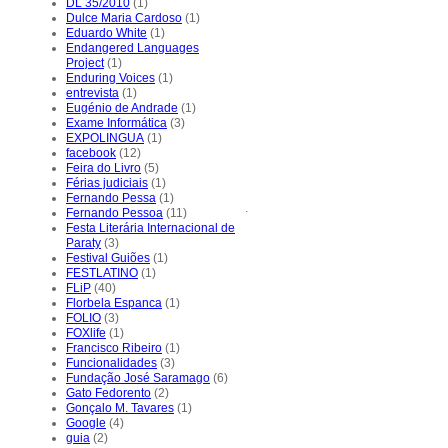
DL 35/2010
(1)
Dulce Maria Cardoso
(1)
Eduardo White
(1)
Endangered Languages
Project
(1)
Enduring Voices
(1)
entrevista
(1)
Eugénio de Andrade
(1)
Exame Informática
(3)
EXPOLINGUA
(1)
facebook
(12)
Feira do Livro
(5)
Férias judiciais
(1)
Fernando Pessa
(1)
.
Fernando Pessoa
(11)
Festa Literária Internacional de
Paraty
(3)
Festival Guiões
(1)
FESTLATINO
(1)
FLiP
(40)
Florbela Espanca
(1)
FOLIO
(3)
FOXlife
(1)
Francisco Ribeiro
(1)
Funcionalidades
(3)
Fundação José Saramago
(6)
Gato Fedorento
(2)
Gonçalo M. Tavares
(1)
Google
(4)
guia
(2)