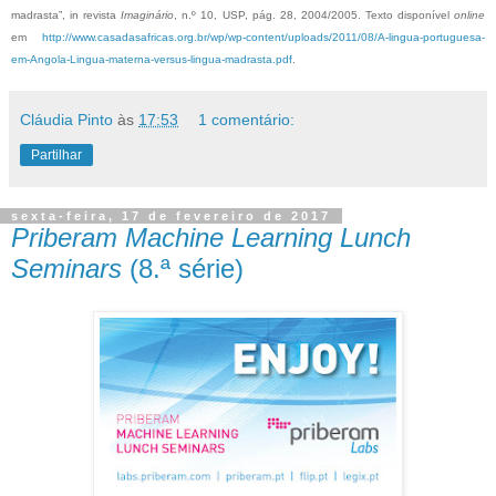
madrasta”, in revista
Imaginário
, n.º 10, USP, pág. 28, 2004/2005. Texto disponível
online
em
http://www.casadasafricas.org.br/wp/wp-content/uploads/2011/08/A-lingua-portuguesa-
em-Angola-Lingua-materna-versus-lingua-madrasta.pdf
.
Cláudia Pinto
às
17:53
1 comentário:
Partilhar
sexta-feira, 17 de fevereiro de 2017
Priberam Machine Learning Lunch
Seminars
(8.ª série)