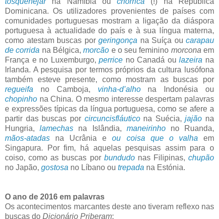
tosquenejar
na Namíbia ou
chorrica
(!) na República
Dominicana. Os utilizadores provenientes de países com
comunidades portuguesas mostram a ligação da diáspora
portuguesa à actualidade do país e à sua língua materna,
como atestam buscas por
geringonça
na Suíça ou
carapau
de corrida
na Bélgica,
morcão
e o seu feminino
morcona
em
França e no Luxemburgo,
perrice
no Canadá ou
lazeira
na
Irlanda. A pesquisa por termos próprios da cultura lusófona
também esteve presente, como mostram as buscas por
regueifa
no Camboja,
vinha-d’alho
na Indonésia ou
chopinho
na China. O mesmo interesse despertam palavras
e expressões típicas da língua portuguesa, como se afere a
partir das buscas por
circuncisfláutico
na Suécia,
jajão
na
Hungria,
lamechas
na Islândia,
maneirinho
no Ruanda,
mãos-atadas
na Ucrânia e
ou coisa que o valha
em
Singapura. Por fim, há aquelas pesquisas assim para o
coiso, como as buscas por
bundudo
nas Filipinas,
chupão
no Japão,
gostosa
no Líbano ou
trepada
na Estónia.
O ano de 2016 em palavras
Os acontecimentos marcantes deste ano tiveram reflexo nas
buscas do
Dicionário Priberam
: