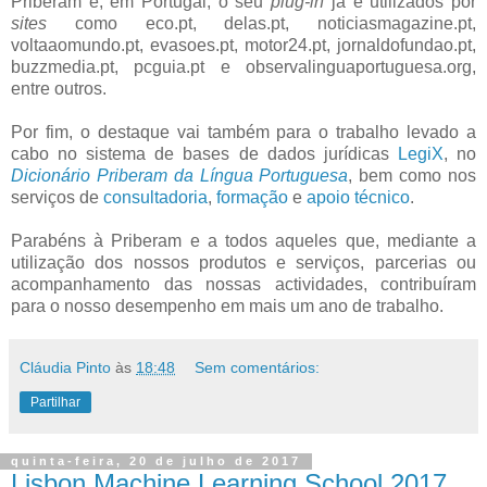
Priberam e, em Portugal, o seu
plug-in
já é utilizados por
sites
como eco.pt, delas.pt, noticiasmagazine.pt,
voltaaomundo.pt, evasoes.pt, motor24.pt, jornaldofundao.pt,
buzzmedia.pt, pcguia.pt e observalinguaportuguesa.org,
entre outros.
Por fim, o destaque vai também para o trabalho levado a
cabo no sistema de bases de dados jurídicas
LegiX
, no
Dicionário Priberam da Língua Portuguesa
, bem como nos
serviços de
consultadoria
,
formação
e
apoio técnico
.
Parabéns à Priberam e a todos aqueles que, mediante a
utilização dos nossos produtos e serviços, parcerias ou
acompanhamento das nossas actividades, contribuíram
para o nosso desempenho em mais um ano de trabalho.
Cláudia Pinto
às
18:48
Sem comentários:
Partilhar
quinta-feira, 20 de julho de 2017
Lisbon Machine Learning School 2017