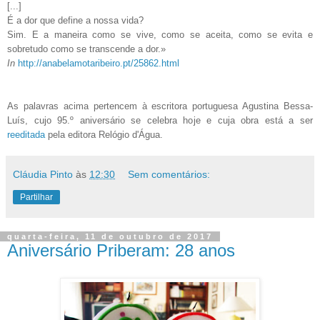
[...]
É a dor que define a nossa vida?
Sim. E a maneira como se vive, como se aceita, como se evita e
sobretudo como se transcende a dor.»
In
http://anabelamotaribeiro.pt/25862.html
As palavras acima pertencem à escritora portuguesa Agustina Bessa-
Luís, cujo 95.º aniversário se celebra hoje e cuja obra está a ser
reeditada
pela editora Relógio d'Água.
Cláudia Pinto
às
12:30
Sem comentários:
Partilhar
quarta-feira, 11 de outubro de 2017
Aniversário Priberam: 28 anos