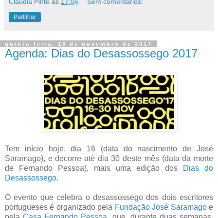
Cláudia Pinto
às
17:04
Sem comentários:
Partilhar
quinta-feira, 16 de novembro de 2017
Agenda: Dias do Desassossego 2017
Tem início hoje, dia 16 (data do nascimento de José
Saramago), e decorre até dia 30 deste mês (data da morte
de Fernando Pessoa), mais uma edição dos
Dias do
Desassossego
.
O evento que celebra o desassossego dos dois escritores
portugueses é organizado pela
Fundação José Saramago
e
pela
Casa Fernando Pessoa
, que, durante duas semanas,