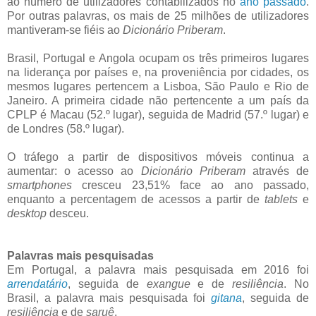
ao número de utilizadores contabilizados no
ano passado
.
Por outras palavras, os mais de 25 milhões de utilizadores
mantiveram-se fiéis ao
Dicionário Priberam
.
Brasil, Portugal e Angola ocupam os três primeiros lugares
na liderança por países e, na proveniência por cidades, os
mesmos lugares pertencem a Lisboa, São Paulo e Rio de
Janeiro. A primeira cidade não pertencente a um país da
CPLP é Macau (52.º lugar), seguida de Madrid (57.º lugar) e
de Londres (58.º lugar).
O tráfego a partir de dispositivos móveis continua a
aumentar: o acesso ao
Dicionário Priberam
através de
smartphones
cresceu 23,51% face ao ano passado,
enquanto a percentagem de acessos a partir de
tablets
e
desktop
desceu.
Palavras mais pesquisadas
Em Portugal, a palavra mais pesquisada em 2016 foi
arrendatário
, seguida de
exangue
e de
resiliência
. No
Brasil, a palavra mais pesquisada foi
gitana
, seguida de
resiliência
e de
saruê
.