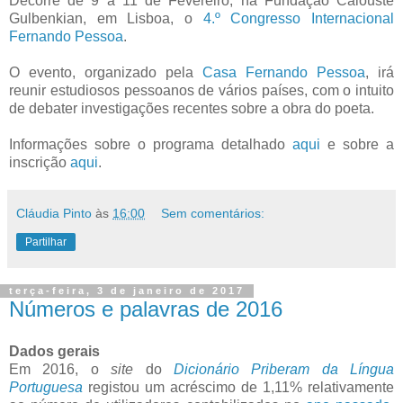
Decorre de 9 a 11 de Fevereiro, na Fundação Calouste
Gulbenkian, em Lisboa, o
4.º Congresso Internacional
Fernando Pessoa
.
O evento, organizado pela
Casa Fernando Pessoa
, irá
reunir estudiosos pessoanos de vários países, com o intuito
de debater investigações recentes sobre a obra do poeta.
Informações sobre o programa detalhado
aqui
e sobre a
inscrição
aqui
.
Cláudia Pinto
às
16:00
Sem comentários:
Partilhar
terça-feira, 3 de janeiro de 2017
Números e palavras de 2016
Dados gerais
Em 2016, o
site
do
Dicionário Priberam da Língua
Portuguesa
registou um acréscimo de 1,11% relativamente