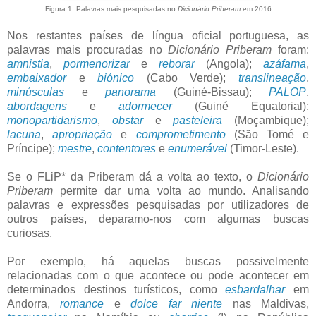
Figura 1: Palavras mais pesquisadas no
Dicionário Priberam
em 2016
Nos restantes países de língua oficial portuguesa, as
palavras mais procuradas no
Dicionário Priberam
foram:
amnistia
,
pormenorizar
e
reborar
(Angola);
azáfama
,
embaixador
e
biónico
(Cabo Verde);
translineação
,
minúsculas
e
panorama
(Guiné-Bissau);
PALOP
,
abordagens
e
adormecer
(Guiné Equatorial);
monopartidarismo
,
obstar
e
pasteleira
(Moçambique);
lacuna
,
apropriação
e
comprometimento
(São Tomé e
Príncipe);
mestre
,
contentores
e
enumerável
(Timor-Leste).
Se o FLiP* da Priberam dá a volta ao texto, o
Dicionário
Priberam
permite dar uma volta ao mundo. Analisando
palavras e expressões pesquisadas por utilizadores de
outros países, deparamo-nos com algumas buscas
curiosas.
Por exemplo, há aquelas buscas possivelmente
relacionadas com o que acontece ou pode acontecer em
determinados destinos turísticos, como
esbardalhar
em
Andorra,
romance
e
dolce far niente
nas Maldivas,