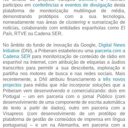
participou em
conferências
e
eventos de divulgação
desta
plataforma de monitorização multilingue de média,
demonstrando protótipos com a sua tecnologia,
nomeadamente nas áreas de
clustering
e sumarização de
notícias, colaborando com entidades espanholas como
El
País
, RTVE ou Cadena SER.
No âmbito do fundo de inovação da Google,
Digital News
Initiative
(DNI), a Priberam estabeleceu uma
parceria com a
Cadena SER
para monitorização de conteúdo de rádio em
espanhol na Internet, com atribuição de etiquetas a áudios
transcritos para permitir a sua descoberta, exploração e
partilha nos motores de busca e nas redes sociais. Mais
recentemente, a DNI atribuiu financiamento a
três novos
projectos
para média que irão incorporar soluções que a
Priberam vem desenvolvendo e comercializando: dois em
Portugal – um em parceria com o jornal
Público
(com
desenvolvimento de uma componente de escrita automática
de texto a partir de dados), outro em parceria com a
Visapress (com desenvolvimento de um protótipo de
plataforma de gestão de conteúdos de imprensa em língua
portuguesa) – e um na Alemanha, em parceria com a