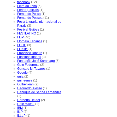
facebook
(12)
Feira do Livro
(5)
Férias judiciais
(1)
Fernando Pessa
(1)
Fernando Pessoa
(11)
Festa Literária Internacional de
Paraty
(3)
Festival Guiões
(1)
FESTLATINO
(1)
FLiP
(40)
Florbela Espanca
(1)
FOLIO
(3)
FOXlife
(1)
Francisco Ribeiro
(1)
Funcionalidades
(3)
Fundação José Saramago
(6)
Gato Fedorento
(2)
Gonçalo M. Tavares
(1)
Google
(4)
guia
(2)
guineense
(1)
Gulbenkian
(2)
Heduardo Kiesse
(1)
Henrique de Senna Fernandes
(1)
Herberto Helder
(2)
Hoje Macau
(1)
IBM
(1)
IILP
(2)
ILLLP
(1)