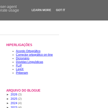
Contactos
|
Dicionário
|
FLiP.pt
|
LegiX.pt
|
Blogue
|
Loja
user-agent
nerate usage
LEARN MORE
GOT IT
HIPERLIGAÇÕES
Acordo Ortográfico
Corrector ortográfico on-line
Dicionário
Dúvidas Linguísticas
FLiP
LegiX
Priberam
ARQUIVO DO BLOGUE
►
2026
(3)
►
2025
(2)
►
2024
(4)
►
2023
(4)