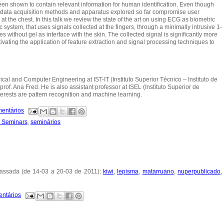
en shown to contain relevant information for human identification. Even though
ls, data acquisition methods and apparatus explored so far compromise user
 at the chest. In this talk we review the state of the art on using ECG as biometric
 system, that uses signals collected at the fingers, through a minimally intrusive 1-
 without gel as interface with the skin. The collected signal is significantly more
ivating the application of feature extraction and signal processing techniques to
ical and Computer Engineering at IST-IT (Instituto Superior Técnico – Instituto de
of. Ana Fred. He is also assistant professor at ISEL (Instituto Superior de
erests are pattern recognition and machine learning.
mentários
h Seminars
,
seminários
passada (de 14-03 a 20-03 de 2011):
kiwi
,
lepisma
,
matarruano
,
nuperpublicado
,
entários