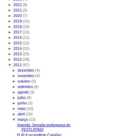
►
2022
(8)
►
2021
(5)
►
2020
(7)
►
2019
(10)
►
2018
(10)
►
2017
(13)
►
2016
(21)
►
2015
(22)
►
2014
(32)
►
2013
(25)
►
2012
(39)
▼
2011
(87)
►
dezembro
(4)
►
novembro
(4)
►
outubro
(5)
►
setembro
(6)
►
agosto
(3)
►
julho
(9)
►
junho
(3)
►
maio
(10)
►
abril
(16)
▼
março
(13)
Agenda: Jornada portuguesa do
FESTLATINO
FLiP 8 no Instituto Camões