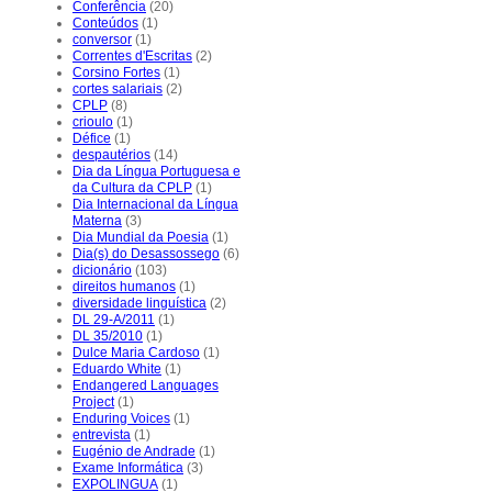
Conferência
(20)
Conteúdos
(1)
conversor
(1)
Correntes d'Escritas
(2)
Corsino Fortes
(1)
cortes salariais
(2)
CPLP
(8)
crioulo
(1)
Défice
(1)
despautérios
(14)
Dia da Língua Portuguesa e
da Cultura da CPLP
(1)
Dia Internacional da Língua
Materna
(3)
Dia Mundial da Poesia
(1)
Dia(s) do Desassossego
(6)
dicionário
(103)
direitos humanos
(1)
diversidade linguística
(2)
DL 29-A/2011
(1)
DL 35/2010
(1)
Dulce Maria Cardoso
(1)
Eduardo White
(1)
Endangered Languages
Project
(1)
Enduring Voices
(1)
entrevista
(1)
Eugénio de Andrade
(1)
Exame Informática
(3)
EXPOLINGUA
(1)