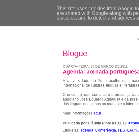
This site uses cookies from Google to 
are shared with Google along with per
statistics, and to detect and address 
P
Blogue
QUARTA-FEIRA, 30 DE MARÇO DE 2011
Agenda: Jornada portugue
A Universidade do Porto acolhe na próxima
internacional de culturas, línguas e literatur
O encontro, que conta com a presença da ex-
angolano José Eduardo Agualusa e da pres
das línguas neolatinas no mundo e a interna
Mais informações
aqui
.
Publicada por
Cláudia Pinto
às
11:17
0 come
Etiquetas:
agenda
,
Conferência
,
FESTLATIN