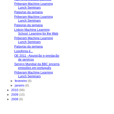
Priberam Machine Learning
Lunch Seminars
Palavras da semana
Priberam Machine Learning
Lunch Seminars
Palavras da semana
Lisbon Machine Learning
School: Learning for the Web
Priberam Machine Learning
Lunch Seminars
Palavras da semana
Lusofonia é...
OE 2011 - Aquisição e prestação
de serviços
Serviço Mundial da BBC encerra
emissões em português
Priberam Machine Learning
Lunch Seminars
►
fevereiro
(8)
►
janeiro
(6)
►
2010
(98)
►
2009
(10)
►
2008
(8)