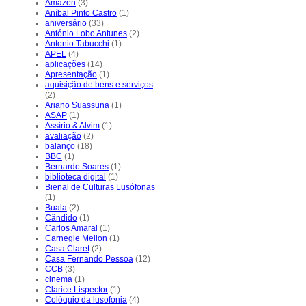
Amazon
(3)
Aníbal Pinto Castro
(1)
aniversário
(33)
António Lobo Antunes
(2)
Antonio Tabucchi
(1)
APEL
(4)
aplicações
(14)
Apresentação
(1)
aquisição de bens e serviços
(2)
Ariano Suassuna
(1)
ASAP
(1)
Assírio & Alvim
(1)
avaliação
(2)
balanço
(18)
BBC
(1)
Bernardo Soares
(1)
biblioteca digital
(1)
Bienal de Culturas Lusófonas
(1)
Buala
(2)
Cândido
(1)
Carlos Amaral
(1)
Carnegie Mellon
(1)
Casa Claret
(2)
Casa Fernando Pessoa
(12)
CCB
(3)
cinema
(1)
Clarice Lispector
(1)
Colóquio da lusofonia
(4)