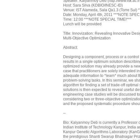
Speaker: Kalyanmoy Deb (http://www.iitk.ac.i
Host: Sara Silva (KDBIO/INESC-ID)
Venue: IST Alameda, Sala Qa1.3 (Torre Sul
Date: Monday, April 4th, 2011 ***NOTE SPEC
Time: 12:00 ***NOTE SPECIAL TIME!***
Lunch will be provided
Title: Innovization: Revealing Innovative Des
Multi-Objective Optimization
Abstract:
Designing a component, process or a control 
results in a single optimum solution describi
optimized solution may already provide a new 
case that practitioners are solely interested 
adequate information to *learn* much about th
problem-solving tasks. In this seminar, we sha
algorithm for finding a set of trade-off optimal
solutions is then expected to reveal useful d
engineering case studies will be discussed t
considering two or three-objective optimizati
and the proposed systematic procedure should
--
Bio: Kalyanmoy Deb is currently a Professor 
Indian Institute of Technology Kanpur, India an
Kanpur Genetic Algorithms Laboratory (KanGAL
the prestigious Shanti Swarup Bhatnagar Pri