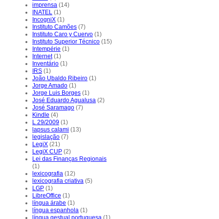
imprensa
(14)
INATEL
(1)
IncogniX
(1)
Instituto Camões
(7)
Instituto Caro y Cuervo
(1)
Instituto Superior Técnico
(15)
Intempérie
(1)
Internet
(1)
Inventário
(1)
IRS
(1)
João Ubaldo Ribeiro
(1)
Jorge Amado
(1)
Jorge Luis Borges
(1)
José Eduardo Agualusa
(2)
José Saramago
(7)
Kindle
(4)
L 29/2009
(1)
lapsus calami
(13)
legislação
(7)
LegiX
(21)
LegiX CUP
(2)
Lei das Finanças Regionais
(1)
lexicografia
(12)
lexicografia criativa
(5)
LGP
(1)
LibreOffice
(1)
língua árabe
(1)
língua espanhola
(1)
língua gestual portuguesa
(1)