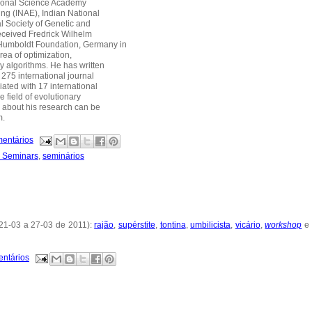
ational Science Academy
ng (INAE), Indian National
l Society of Genetic and
eceived Fredrick Wilhelm
Humboldt Foundation, Germany in
rea of optimization,
 algorithms. He has written
275 international journal
ated with 17 international
 field of evolutionary
n about his research can be
m.
mentários
h Seminars
,
seminários
21-03 a 27-03 de 2011):
rajão
,
supérstite
,
tontina
,
umbilicista
,
vicário
,
workshop
e
entários