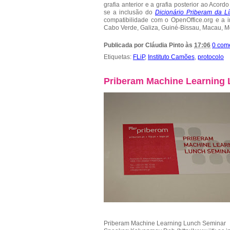
grafia anterior e a grafia posterior ao Acord
se a inclusão do
Dicionário Priberam da L
compatibilidade com o OpenOffice.org e a 
Cabo Verde, Galiza, Guiné-Bissau, Macau, M
Publicada por
Cláudia Pinto
às
17:06
0 com
Etiquetas:
FLiP
,
Instituto Camões
,
protocolo
Priberam Machine Learning
Priberam Machine Learning Lunch Seminar