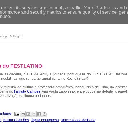
Entrar
|
deliver its services and to analyze traffic. Your IP address and 
formance and security metrics to ensure quality of service, ge
Início
abuse.
Loja
O meu perfil
>
rincipal
Blogue
sa do FESTLATINO
 sexta-feira, dia 1 de Abril, a jornada portuguesa do FESTLATINO, festival
as neolatinas, que se realiza anualmente no Recife (Brasil).
ministra da cultura e professora catedrática, Isabel Pires de Lima, do escritor
idente do
Instituto Camões
, Ana Paula Laborinho, entre outros, irá debater o papel
cionalização da língua portuguesa.
ntários
O
,
Instituto Camões
,
língua portuguesa
,
Universidade do Porto