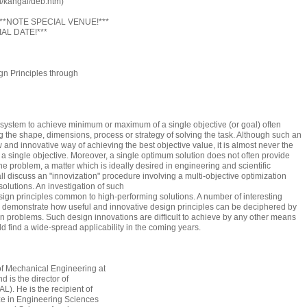
n/kangal/deb.htm)
) ***NOTE SPECIAL VENUE!***
IAL DATE!***
ign Principles through
system to achieve minimum or maximum of a single objective (or goal) often
ng the shape, dimensions, process or strategy of solving the task. Although such an
and innovative way of achieving the best objective value, it is almost never the
in a single objective. Moreover, a single optimum solution does not often provide
e problem, a matter which is ideally desired in engineering and scientific
ll discuss an "innovization" procedure involving a multi-objective optimization
 solutions. An investigation of such
esign principles common to high-performing solutions. A number of interesting
o demonstrate how useful and innovative design principles can be deciphered by
on problems. Such design innovations are difficult to achieve by any other means
 find a wide-spread applicability in the coming years.
of Mechanical Engineering at
d is the director of
). He is the recipient of
ze in Engineering Sciences