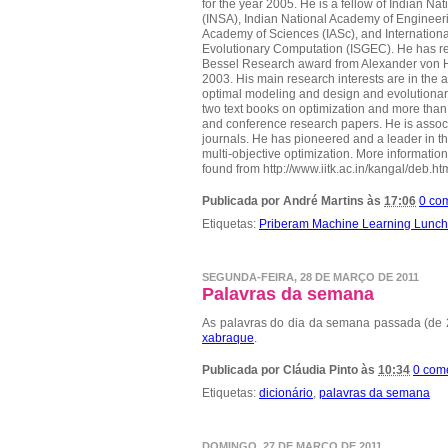
for the year 2005. He is a fellow of Indian N
(INSA), Indian National Academy of Engineeri
Academy of Sciences (IASc), and Internationa
Evolutionary Computation (ISGEC). He has r
Bessel Research award from Alexander von 
2003. His main research interests are in the a
optimal modeling and design and evolutionary
two text books on optimization and more than 
and conference research papers. He is associ
journals. He has pioneered and a leader in the
multi-objective optimization. More informatio
found from http://www.iitk.ac.in/kangal/deb.ht
Publicada por
André Martins
às
17:06
0 co
Etiquetas:
Priberam Machine Learning Lunc
SEGUNDA-FEIRA, 28 DE MARÇO DE 2011
Palavras da semana
As palavras do dia da semana passada (de 
xabraque
.
Publicada por
Cláudia Pinto
às
10:34
0 com
Etiquetas:
dicionário
,
palavras da semana
DOMINGO, 27 DE MARÇO DE 2011