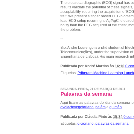
The electrocardiographic (ECG) signal has be
results validate the potential of these signa
acceptability, requiring the acquisition of ECG
trait. We present a finger based ECG biometric
lead ECG setup recurring to Ag/AgCl electrodes
noisy than the ECG acquired at the chest, mot
the problem.
--
Bio: André Lourenço is a phd student of Electr
Telecomunicações), under the supervision of pr
Engenharia de Lisboa). His main research int
Publicada por
André Martins
às
16:10
0 co
Etiquetas:
Priberam Machine Learning Lunc
SEGUNDA-FEIRA, 21 DE MARÇO DE 2011
Palavras da semana
Aqui ficam as palavras do dia da semana 
ovolactovegetariano
,
pelém
e
quimão
.
Publicada por
Cláudia Pinto
às
15:34
0 com
Etiquetas:
dicionário
,
palavras da semana