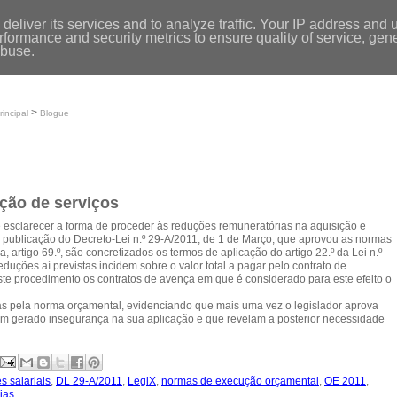
Entrar
|
deliver its services and to analyze traffic. Your IP address and 
formance and security metrics to ensure quality of service, ge
Início
abuse.
Loja
O meu perfil
>
rincipal
Blogue
ação de serviços
 esclarecer a forma de proceder às reduções remuneratórias na aquisição e
 da publicação do Decreto-Lei n.º 29-A/2011, de 1 de Março, que aprovou as normas
artigo 69.º, são concretizados os termos de aplicação do artigo 22.º da Lei n.º
duções aí previstas incidem sobre o valor total a pagar pelo contrato de
ste procedimento os contratos de avença em que é considerado para este efeito o
das pela norma orçamental, evidenciando que mais uma vez o legislador aprova
êm gerado insegurança na sua aplicação e que revelam a posterior necessidade
es salariais
,
DL 29-A/2011
,
LegiX
,
normas de execução orçamental
,
OE 2011
,
ias