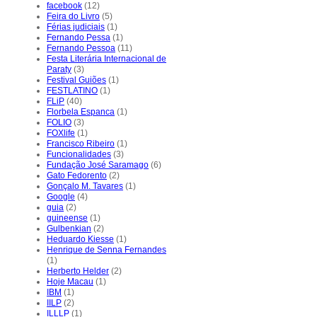
facebook
(12)
Feira do Livro
(5)
Férias judiciais
(1)
Fernando Pessa
(1)
Fernando Pessoa
(11)
Festa Literária Internacional de
Paraty
(3)
Festival Guiões
(1)
FESTLATINO
(1)
FLiP
(40)
Florbela Espanca
(1)
FOLIO
(3)
FOXlife
(1)
Francisco Ribeiro
(1)
Funcionalidades
(3)
Fundação José Saramago
(6)
Gato Fedorento
(2)
Gonçalo M. Tavares
(1)
Google
(4)
guia
(2)
guineense
(1)
Gulbenkian
(2)
Heduardo Kiesse
(1)
Henrique de Senna Fernandes
(1)
Herberto Helder
(2)
Hoje Macau
(1)
IBM
(1)
IILP
(2)
ILLLP
(1)