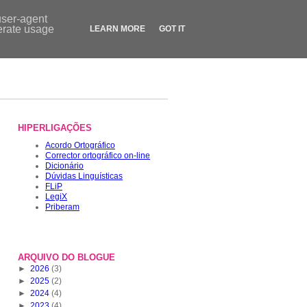
Contactos
|
Dicionário
|
FLiP.pt
|
LegiX.pt
|
Blogue
|
Loja
user-agent
nerate usage
LEARN MORE
GOT IT
HIPERLIGAÇÕES
Acordo Ortográfico
Corrector ortográfico on-line
Dicionário
Dúvidas Linguísticas
FLiP
LegiX
Priberam
ARQUIVO DO BLOGUE
►
2026
(3)
►
2025
(2)
►
2024
(4)
►
2023
(4)