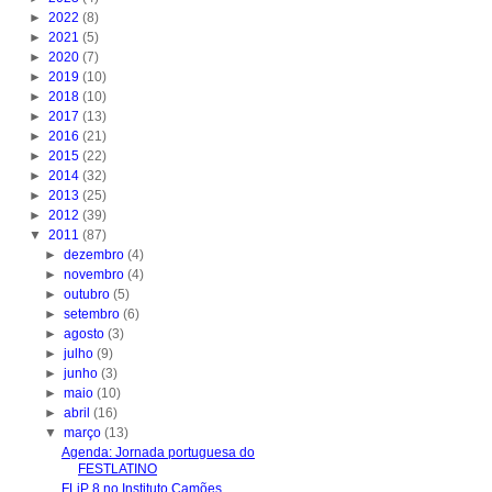
►
2022
(8)
►
2021
(5)
►
2020
(7)
►
2019
(10)
►
2018
(10)
►
2017
(13)
►
2016
(21)
►
2015
(22)
►
2014
(32)
►
2013
(25)
►
2012
(39)
▼
2011
(87)
►
dezembro
(4)
►
novembro
(4)
►
outubro
(5)
►
setembro
(6)
►
agosto
(3)
►
julho
(9)
►
junho
(3)
►
maio
(10)
►
abril
(16)
▼
março
(13)
Agenda: Jornada portuguesa do
FESTLATINO
FLiP 8 no Instituto Camões