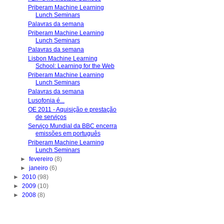
Priberam Machine Learning
Lunch Seminars
Palavras da semana
Priberam Machine Learning
Lunch Seminars
Palavras da semana
Lisbon Machine Learning
School: Learning for the Web
Priberam Machine Learning
Lunch Seminars
Palavras da semana
Lusofonia é...
OE 2011 - Aquisição e prestação
de serviços
Serviço Mundial da BBC encerra
emissões em português
Priberam Machine Learning
Lunch Seminars
►
fevereiro
(8)
►
janeiro
(6)
►
2010
(98)
►
2009
(10)
►
2008
(8)