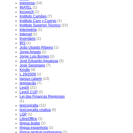
imprensa
(14)
INATEL
(1)
IncogniX
(1)
Instituto Camões
(7)
Instituto Caro y Cuervo
(1)
Instituto Superior Técnico
(15)
Intempérie
(1)
Internet
(1)
Inventário
(1)
IRS
(1)
João Ubaldo Ribeiro
(1)
Jorge Amado
(1)
Jorge Luis Borges
(1)
José Eduardo Agualusa
(2)
José Saramago
(7)
Kindle
(4)
L 29/2009
(1)
lapsus calami
(13)
legislação
(7)
LegiX
(21)
LegiX CUP
(2)
Lei das Finanças Regionais
(1)
lexicografia
(12)
lexicografia criativa
(5)
LGP
(1)
LibreOffice
(1)
língua árabe
(1)
língua espanhola
(1)
língua gestual portuguesa
(1)