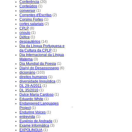
Conferência
(20)
Conteúdos
(1)
conversor
(1)
Correntes d'Escritas
(2)
Corsino Fortes
(1)
cortes salariais
(2)
CPLP
(8)
crioulo
(1)
Défice
(1)
despautérios
(14)
Dia da Língua Portuguesa e
da Cultura da CPLP
(1)
Dia Internacional da Língua
Materna
(3)
Dia Mundial da Poesia
(1)
Dia(s) do Desassossego
(6)
dicionário
(103)
direitos humanos
(1)
diversidade linguística
(2)
DL 29-A/2011
(1)
DL 35/2010
(1)
Dulce Maria Cardoso
(1)
Eduardo White
(1)
Endangered Languages
.
Project
(1)
Enduring Voices
(1)
entrevista
(1)
Eugénio de Andrade
(1)
Exame Informática
(3)
EXPOLINGUA
(1)