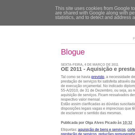
This site uses cookies from Google to 
are shared with Google along with per
statistics, and to detect and address 
P
Blogue
SEXTA-FEIRA, 4 DE MARÇO DE 2011
OE 2011 - Aquisição e prest
Tal como se havia
previsto
, a necessidade de
prestação de serviços foi satisfeita através
de execução orçamental. No indicado diploma, 
55-A/2010, de 31 de Dezembro, ou seja, as re
aquisição de serviços. Ficam ressalvados de
respectivo valor mensal.
Estão assim clarificadas as dúvidas suscita
disposições legais vagas e imprecisas que t
de esclarecer o sentido das mesmas.
Publicada por
Olga Alves Picado
às
10:32
Etiquetas:
aquisição de bens e serviços
,
cort
prestação de serviços
,
reduções remuneratór