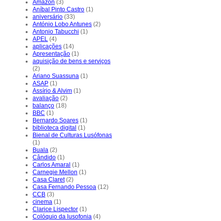
Amazon
(3)
Aníbal Pinto Castro
(1)
aniversário
(33)
António Lobo Antunes
(2)
Antonio Tabucchi
(1)
APEL
(4)
aplicações
(14)
Apresentação
(1)
aquisição de bens e serviços
(2)
Ariano Suassuna
(1)
ASAP
(1)
Assírio & Alvim
(1)
avaliação
(2)
balanço
(18)
BBC
(1)
Bernardo Soares
(1)
biblioteca digital
(1)
Bienal de Culturas Lusófonas
(1)
Buala
(2)
Cândido
(1)
Carlos Amaral
(1)
Carnegie Mellon
(1)
Casa Claret
(2)
Casa Fernando Pessoa
(12)
CCB
(3)
cinema
(1)
Clarice Lispector
(1)
Colóquio da lusofonia
(4)