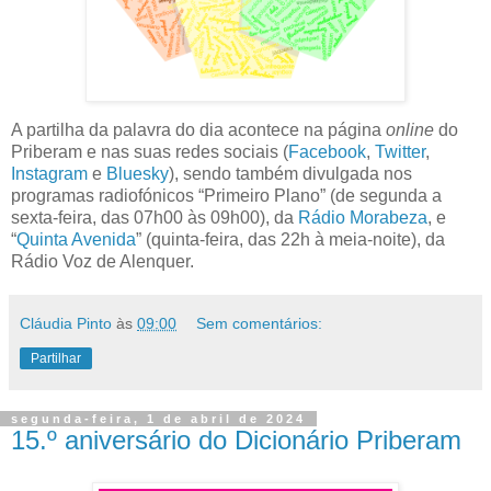
A partilha da palavra do dia acontece na página
online
do
Priberam e nas suas redes sociais (
Facebook
,
Twitter
,
Instagram
e
Bluesky
), sendo também divulgada nos
programas radiofónicos “Primeiro Plano” (de segunda a
sexta-feira, das 07h00 às 09h00), da
Rádio Morabeza
, e
“
Quinta Avenida
” (quinta-feira, das 22h à meia-noite), da
Rádio Voz de Alenquer.
Cláudia Pinto
às
09:00
Sem comentários:
Partilhar
segunda-feira, 1 de abril de 2024
15.º aniversário do Dicionário Priberam