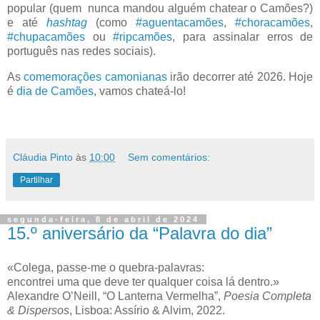
popular (quem nunca mandou alguém chatear o Camões?)
e até
hashtag
(como
#aguentacamões
,
#choracamões
,
#chupacamões
ou
#ripcamões
, para assinalar erros de
português nas redes sociais).
As
comemorações camonianas
irão decorrer até 2026. Hoje
é
dia de Camões
, vamos chateá-lo!
Cláudia Pinto
às
10:00
Sem comentários:
Partilhar
segunda-feira, 8 de abril de 2024
15.º aniversário da “Palavra do dia”
«Colega, passe-me o quebra-palavras:
encontrei uma que deve ter qualquer coisa lá dentro.»
Alexandre O’Neill, “O Lanterna Vermelha”,
Poesia Completa
& Dispersos
, Lisboa: Assírio & Alvim, 2022.