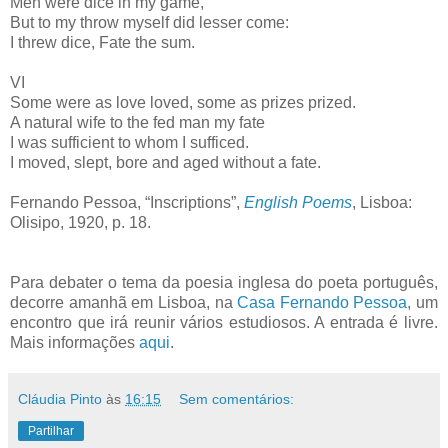
Men were dice in my game,
But to my throw myself did lesser come:
I threw dice, Fate the sum.
VI
Some were as love loved, some as prizes prized.
A natural wife to the fed man my fate
I was sufficient to whom I sufficed.
I moved, slept, bore and aged without a fate.
Fernando Pessoa, “Inscriptions”,
English Poems
, Lisboa:
Olisipo, 1920, p. 18.
Para debater o tema da poesia inglesa do poeta português,
decorre amanhã em Lisboa, na
Casa Fernando Pessoa
, um
encontro que irá reunir vários estudiosos. A entrada é livre.
Mais informações
aqui
.
Cláudia Pinto
às
16:15
Sem comentários:
Partilhar