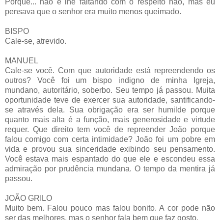
Porque... não é lhe faltando com o respeito não, mas eu
pensava que o senhor era muito menos queimado.
BISPO
Cale-se, atrevido.
MANUEL
Cale-se você. Com que autoridade está repreendendo os
outros? Você foi um bispo indigno de minha Igreja,
mundano, autoritário, soberbo. Seu tempo já passou. Muita
oportunidade teve de exercer sua autoridade, santificando-
se através dela. Sua obrigação era ser humilde porque
quanto mais alta é a função, mais generosidade e virtude
requer. Que direito tem você de repreender João porque
falou comigo com certa intimidade? João foi um pobre em
vida e provou sua sinceridade exibindo seu pensamento.
Você estava mais espantado do que ele e escondeu essa
admiração por prudência mundana. O tempo da mentira já
passou.
JOÃO GRILO
Muito bem. Falou pouco mas falou bonito. A cor pode não
ser das melhores, mas o senhor fala bem que faz gosto.