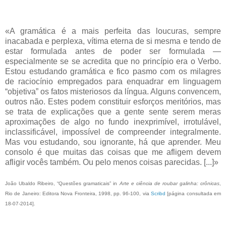
«A gramática é a mais perfeita das loucuras, sempre
inacabada e perplexa, vítima eterna de si mesma e tendo de
estar formulada antes de poder ser formulada —
especialmente se se acredita que no princípio era o Verbo.
Estou estudando gramática e fico pasmo com os milagres
de raciocínio empregados para enquadrar em linguagem
“objetiva” os fatos misteriosos da língua. Alguns convencem,
outros não. Estes podem constituir esforços meritórios, mas
se trata de explicações que a gente sente serem meras
aproximações de algo no fundo inexprimível, irrotulável,
inclassificável, impossível de compreender integralmente.
Mas vou estudando, sou ignorante, há que aprender. Meu
consolo é que muitas das coisas que me afligem devem
afligir vocês também. Ou pelo menos coisas parecidas. [...]»
João Ubaldo Ribeiro, “Questões gramaticais” in
Arte e ciência de roubar galinha: crônicas
,
Rio de Janeiro: Editora Nova Fronteira, 1998, pp. 96-100, via
Scribd
[página consultada em
18-07-2014].