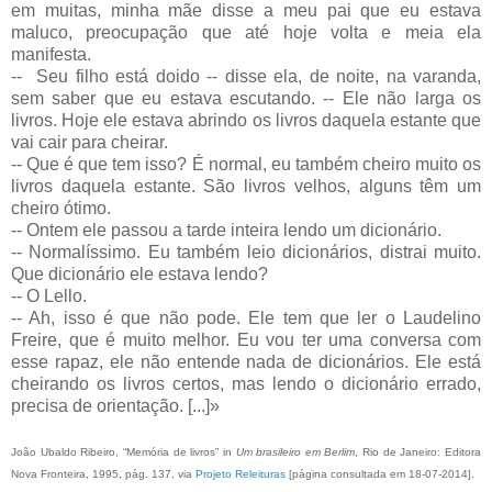
em muitas, minha mãe disse a meu pai que eu estava
maluco, preocupação que até hoje volta e meia ela
manifesta.
-- Seu filho está doido -- disse ela, de noite, na varanda,
sem saber que eu estava escutando. -- Ele não larga os
livros. Hoje ele estava abrindo os livros daquela estante que
vai cair para cheirar.
-- Que é que tem isso? É normal, eu também cheiro muito os
livros daquela estante. São livros velhos, alguns têm um
cheiro ótimo.
-- Ontem ele passou a tarde inteira lendo um dicionário.
-- Normalíssimo. Eu também leio dicionários, distrai muito.
Que dicionário ele estava lendo?
-- O Lello.
-- Ah, isso é que não pode. Ele tem que ler o Laudelino
Freire, que é muito melhor. Eu vou ter uma conversa com
esse rapaz, ele não entende nada de dicionários. Ele está
cheirando os livros certos, mas lendo o dicionário errado,
precisa de orientação. [...]»
João Ubaldo Ribeiro, “Memória de livros” in
Um brasileiro em Berlim
, Rio de Janeiro: Editora
Nova Fronteira, 1995, pág. 137, via
Projeto Releituras
[página consultada em 18-07-2014].