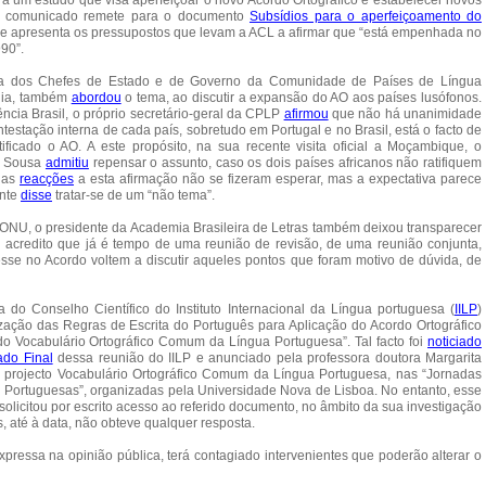
ará um estudo que visa aperfeiçoar o novo Acordo Ortográfico e estabelecer novos
Este comunicado remete para o documento
Subsídios para o aperfeiçoamento do
ue apresenta os pressupostos que levam a ACL a afirmar que “está empenhada no
90”.
cia dos Chefes de Estado e de Governo da Comunidade de Países de Língua
ília, também
abordou
o tema, ao discutir a expansão do AO aos países lusófonos.
cia Brasil, o próprio secretário-geral da CPLP
afirmou
que não há unanimidade
ntestação interna de cada país, sobretudo em Portugal e no Brasil, está o facto de
icado o AO. A este propósito, na sua recente visita oficial a Moçambique, o
e Sousa
admitiu
repensar o assunto, caso os dois países africanos não ratifiquem
, as
reacções
a esta afirmação não se fizeram esperar, mas a expectativa parece
ente
disse
tratar-se de um “não tema”.
ONU, o presidente da Academia Brasileira de Letras também deixou transparecer
acredito que já é tempo de uma reunião de revisão, de uma reunião conjunta,
sse no Acordo voltem a discutir aqueles pontos que foram motivo de dúvida, de
do Conselho Científico do Instituto Internacional da Língua portuguesa (
IILP
)
zação das Regras de Escrita do Português para Aplicação do Acordo Ortográfico
o Vocabulário Ortográfico Comum da Língua Portuguesa”. Tal facto foi
noticiado
do Final
dessa reunião do IILP e anunciado pela professora doutora Margarita
o projecto Vocabulário Ortográfico Comum da Língua Portuguesa, nas “Jornadas
ica Portuguesas”, organizadas pela Universidade Nova de Lisboa. No entanto, esse
olicitou por escrito acesso ao referido documento, no âmbito da sua investigação
 até à data, não obteve qualquer resposta.
xpressa na opinião pública, terá contagiado intervenientes que poderão alterar o