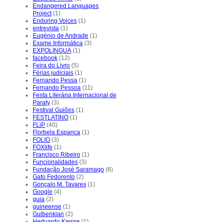
Endangered Languages
Project
(1)
Enduring Voices
(1)
entrevista
(1)
Eugénio de Andrade
(1)
Exame Informática
(3)
EXPOLINGUA
(1)
facebook
(12)
Feira do Livro
(5)
Férias judiciais
(1)
Fernando Pessa
(1)
Fernando Pessoa
(11)
Festa Literária Internacional de
Paraty
(3)
Festival Guiões
(1)
FESTLATINO
(1)
FLiP
(40)
Florbela Espanca
(1)
FOLIO
(3)
FOXlife
(1)
Francisco Ribeiro
(1)
Funcionalidades
(3)
Fundação José Saramago
(6)
Gato Fedorento
(2)
Gonçalo M. Tavares
(1)
Google
(4)
guia
(2)
guineense
(1)
Gulbenkian
(2)
Heduardo Kiesse
(1)