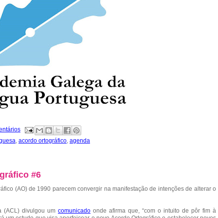
entários
uguesa
,
acordo ortográfico
,
agenda
gráfico #6
gráfico (AO) de 1990 parecem convergir na manifestação de intenções de alterar o
a (ACL) divulgou um
comunicado
onde afirma que, “com o intuito de pôr fim à