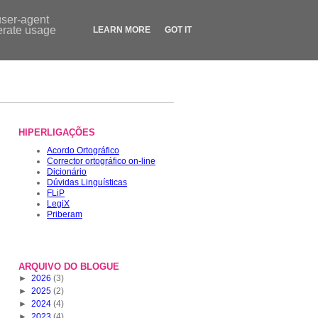
Contactos
|
Dicionário
|
FLiP.pt
|
LegiX.pt
|
Blogue
|
Loja
user-agent
nerate usage
LEARN MORE
GOT IT
HIPERLIGAÇÕES
Acordo Ortográfico
Corrector ortográfico on-line
Dicionário
Dúvidas Linguísticas
FLiP
LegiX
Priberam
ARQUIVO DO BLOGUE
►
2026
(3)
►
2025
(2)
►
2024
(4)
►
2023
(4)