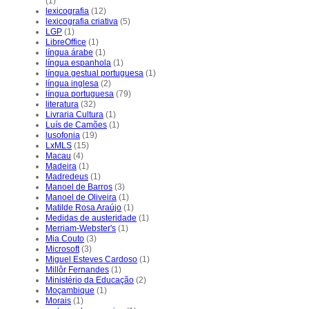
(1)
lexicografia
(12)
lexicografia criativa
(5)
LGP
(1)
LibreOffice
(1)
língua árabe
(1)
língua espanhola
(1)
língua gestual portuguesa
(1)
língua inglesa
(2)
língua portuguesa
(79)
literatura
(32)
Livraria Cultura
(1)
Luís de Camões
(1)
lusofonia
(19)
LxMLS
(15)
Macau
(4)
Madeira
(1)
Madredeus
(1)
Manoel de Barros
(3)
Manoel de Oliveira
(1)
Matilde Rosa Araújo
(1)
Medidas de austeridade
(1)
Merriam-Webster's
(1)
Mia Couto
(3)
Microsoft
(3)
Miguel Esteves Cardoso
(1)
Millôr Fernandes
(1)
Ministério da Educação
(2)
Moçambique
(1)
Morais
(1)