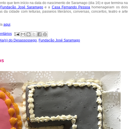
vento que tem início na data do nascimento de Saramago (dia 16) e que termina na
a
Fundação José Saramago
e a
Casa Fernando Pessoa
homenageiam os dois
da cidade com leituras, passeios literários, conversas, concertos, teatro e arte
da
aqui
.
ntários
Dia(s) do Desassossego
,
Fundação José Saramago
os