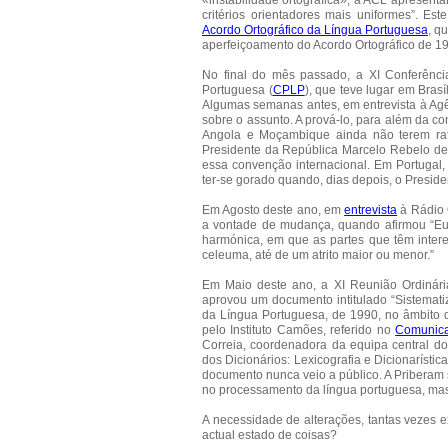
«instabilidade ortográfica», a ACL apresent
critérios orientadores mais uniformes”. 
Acordo Ortográfico da Língua Portuguesa
, q
aperfeiçoamento do Acordo Ortográfico de 19
No final do mês passado, a XI Conferên
Portuguesa (
CPLP
), que teve lugar em Bras
Algumas semanas antes, em entrevista à Agên
sobre o assunto. A prová-lo, para além da co
Angola e Moçambique ainda não terem ratif
Presidente da República Marcelo Rebelo d
essa convenção internacional. Em Portugal
ter-se gorado quando, dias depois, o Presid
Em Agosto deste ano, em
entrevista
à Rádio 
a vontade de mudança, quando afirmou “Eu 
harmónica, em que as partes que têm intere
celeuma, até de um atrito maior ou menor.”
Em Maio deste ano, a XI Reunião Ordinária 
aprovou um documento intitulado “Sistemati
da Língua Portuguesa, de 1990, no âmbito d
pelo Instituto Camões, referido no
Comunica
Correia, coordenadora da equipa central d
dos Dicionários: Lexicografia e Dicionaríst
documento nunca veio a público. A Priberam s
no processamento da língua portuguesa, mas,
A necessidade de alterações, tantas vezes e
actual estado de coisas?