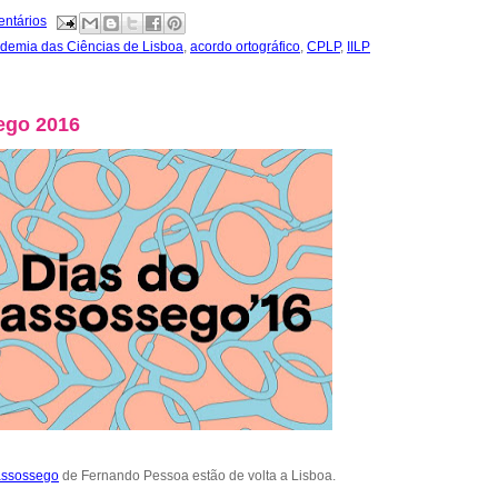
entários
demia das Ciências de Lisboa
,
acordo ortográfico
,
CPLP
,
IILP
ego 2016
assossego
de Fernando Pessoa estão de volta a Lisboa.