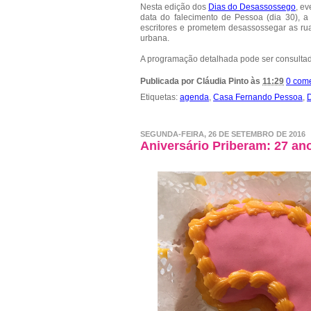
Nesta edição dos
Dias do Desassossego
, e
data do falecimento de Pessoa (dia 30), 
escritores e prometem desassossegar as ruas 
urbana.
A programação detalhada pode ser consulta
Publicada por
Cláudia Pinto
às
11:29
0 come
Etiquetas:
agenda
,
Casa Fernando Pessoa
,
SEGUNDA-FEIRA, 26 DE SETEMBRO DE 2016
Aniversário Priberam: 27 an