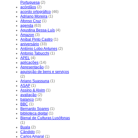
Portuguesa
(2)
acórdãos
(2)
acordo ortográfico
(46)
Adriano Moreira
(1)
Afonso Cruz
(1)
agenda
(63)
Agustina Bessa-Luís
(4)
Amazon
(3)
Aníbal Pinto Castro
(1)
aniversário
(33)
António Lobo Antunes
(2)
Antonio Tabucchi
(1)
APEL
(4)
aplicações
(14)
Apresentação
(1)
aquisição de bens e serviços
(2)
Ariano Suassuna
(1)
ASAP
(1)
Assírio & Alvim
(1)
avaliação
(2)
balanço
(18)
BBC
(1)
Bernardo Soares
(1)
biblioteca digital
(1)
Bienal de Culturas Lusófonas
(1)
Buala
(2)
Cândido
(1)
Carlos Amaral
(1)