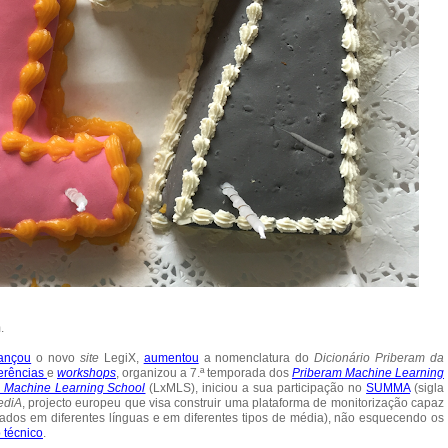
.
lançou
o novo
site
LegiX,
aumentou
a nomenclatura do
Dicionário Priberam da
erências
e
workshops
, organizou a 7.ª temporada dos
Priberam Machine Learning
 Machine Learning School
(LxMLS), iniciou a sua participação no
SUMMA
(sigla
ediA
, projecto europeu que visa construir uma plataforma de monitorização capaz
 dados em diferentes línguas e em diferentes tipos de média), não esquecendo os
 técnico
.