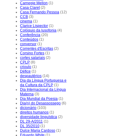
Carnegie Mellon
(1)
Casa Claret
(2)
Casa Fernando Pessoa
(12)
CCB
(3)
cinema
(1)
Clarice Lispector
(1)
Colóquio da lusofonia
(4)
Conferência
(20)
Conteúdos
(1)
conversor
(1)
Correntes d'Escritas
(2)
Corsino Fortes
(1)
cortes salariais
(2)
CPLP
(8)
crioulo
(1)
Défice
(1)
despautérios
(14)
Dia da Língua Portuguesa e
da Cultura da CPLP
(1)
Dia Internacional da Língua
Materna
(3)
Dia Mundial da Poesia
(1)
Dia(s) do Desassossego
(6)
dicionário
(103)
direitos humanos
(1)
diversidade linguística
(2)
DL 29-A/2011
(1)
DL 35/2010
(1)
Dulce Maria Cardoso
(1)
Eduardo White
(1)