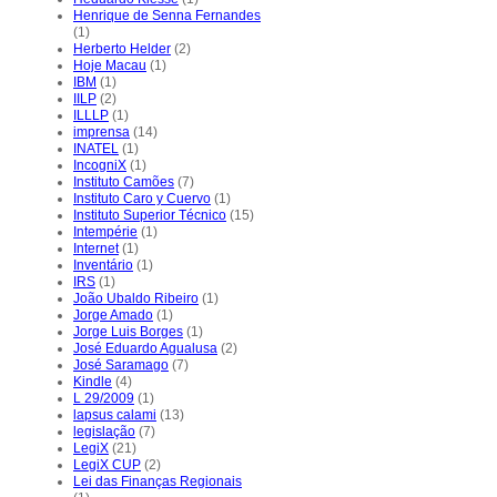
Henrique de Senna Fernandes
(1)
Herberto Helder
(2)
Hoje Macau
(1)
IBM
(1)
IILP
(2)
ILLLP
(1)
imprensa
(14)
INATEL
(1)
IncogniX
(1)
Instituto Camões
(7)
Instituto Caro y Cuervo
(1)
Instituto Superior Técnico
(15)
Intempérie
(1)
Internet
(1)
Inventário
(1)
IRS
(1)
João Ubaldo Ribeiro
(1)
Jorge Amado
(1)
Jorge Luis Borges
(1)
José Eduardo Agualusa
(2)
José Saramago
(7)
Kindle
(4)
L 29/2009
(1)
lapsus calami
(13)
legislação
(7)
LegiX
(21)
LegiX CUP
(2)
Lei das Finanças Regionais