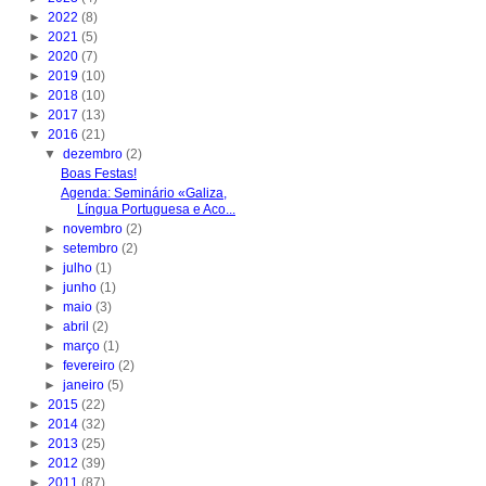
►
2022
(8)
►
2021
(5)
►
2020
(7)
►
2019
(10)
►
2018
(10)
►
2017
(13)
▼
2016
(21)
▼
dezembro
(2)
Boas Festas!
Agenda: Seminário «Galiza,
Língua Portuguesa e Aco...
►
novembro
(2)
►
setembro
(2)
►
julho
(1)
►
junho
(1)
►
maio
(3)
►
abril
(2)
►
março
(1)
►
fevereiro
(2)
►
janeiro
(5)
►
2015
(22)
►
2014
(32)
►
2013
(25)
►
2012
(39)
►
2011
(87)