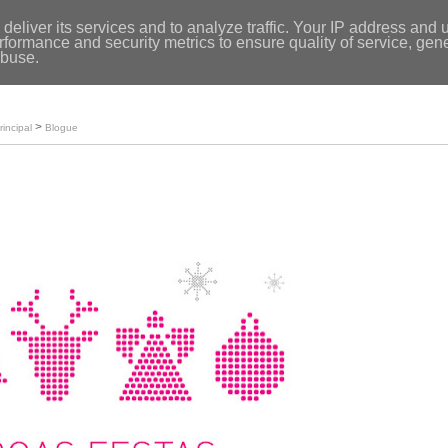
Entrar
|
deliver its services and to analyze traffic. Your IP address and 
formance and security metrics to ensure quality of service, ge
Início
abuse.
Loja
O meu perfil
>
rincipal
Blogue