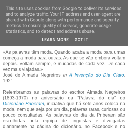
This site uses cookies from Google to deliver its services
Blogue da Priberam
and to analyze traffic. Your IP address and user-agent are
shared with Google along with performance and security
metrics to ensure quality of service, generate usage
statistics, and to detect and address abuse.
sexta-feira, 8 de abril de 2016
7.º aniversário da “Palavra do dia”
LEARN MORE
GOT IT
«As palavras têm moda. Quando acaba a moda para umas
começa a moda para outras. As que se vão embora voltam
depois. Voltam sempre, e mudadas de cada vez. De cada
vez mais viajadas.»
José de Almada Negreiros
in
A Invenção do Dia Claro
,
1921.
Relembramos as palavras do escritor Almada Negreiros
(1893-1970) no aniversário da “Palavra do dia” do
Dicionário Priberam
, iniciativa que há sete anos coloca na
moda, nem que seja por um dia, palavras raras, curiosas ou
pouco consultadas. As palavras do dia da Priberam são
escolhidas pela equipa de linguistas e divulgadas
diariamente na página do dicionário, no Facebook e no