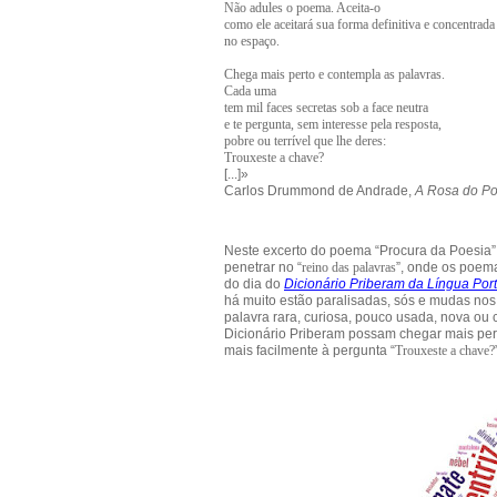
Não adules o poema. Aceita-o
como ele aceitará sua forma definitiva e concentrada
no espaço.
Chega mais perto e contempla as palavras.
Cada uma
tem mil faces secretas sob a face neutra
e te pergunta, sem interesse pela resposta,
pobre ou terrível que lhe deres:
Trouxeste a chave?
[...]»
Carlos Drummond de Andrade,
A Rosa do P
Neste excerto do poema “Procura da Poesia”,
penetrar no “
reino das palavras
”, onde os poema
do dia do
Dicionário Priberam da Língua Po
há muito estão paralisadas, sós e mudas nos d
palavra rara, curiosa, pouco usada, nova o
Dicionário Priberam possam chegar mais pert
mais facilmente à pergunta “
Trouxeste a chave?