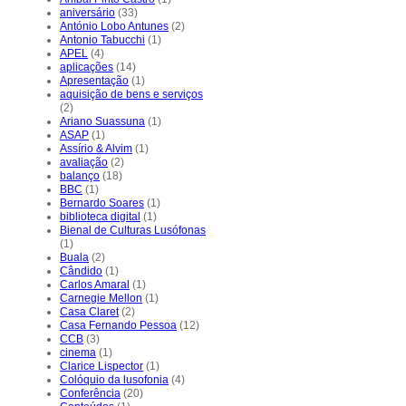
aniversário
(33)
António Lobo Antunes
(2)
Antonio Tabucchi
(1)
APEL
(4)
aplicações
(14)
Apresentação
(1)
aquisição de bens e serviços
(2)
Ariano Suassuna
(1)
ASAP
(1)
Assírio & Alvim
(1)
avaliação
(2)
balanço
(18)
BBC
(1)
Bernardo Soares
(1)
biblioteca digital
(1)
Bienal de Culturas Lusófonas
(1)
Buala
(2)
Cândido
(1)
Carlos Amaral
(1)
Carnegie Mellon
(1)
Casa Claret
(2)
Casa Fernando Pessoa
(12)
CCB
(3)
cinema
(1)
Clarice Lispector
(1)
Colóquio da lusofonia
(4)
Conferência
(20)