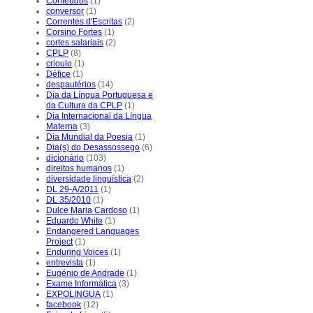
Conteúdos
(1)
conversor
(1)
Correntes d'Escritas
(2)
Corsino Fortes
(1)
cortes salariais
(2)
CPLP
(8)
crioulo
(1)
Défice
(1)
despautérios
(14)
Dia da Língua Portuguesa e
da Cultura da CPLP
(1)
Dia Internacional da Língua
Materna
(3)
Dia Mundial da Poesia
(1)
Dia(s) do Desassossego
(6)
dicionário
(103)
direitos humanos
(1)
diversidade linguística
(2)
DL 29-A/2011
(1)
DL 35/2010
(1)
Dulce Maria Cardoso
(1)
Eduardo White
(1)
Endangered Languages
Project
(1)
Enduring Voices
(1)
entrevista
(1)
Eugénio de Andrade
(1)
Exame Informática
(3)
EXPOLINGUA
(1)
facebook
(12)