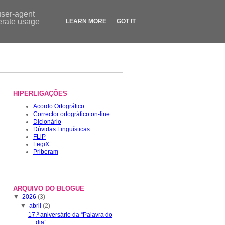
Contactos
|
Dicionário
|
FLiP.pt
|
LegiX.pt
|
Blogue
|
Loja
user-agent
nerate usage
LEARN MORE
GOT IT
HIPERLIGAÇÕES
Acordo Ortográfico
Corrector ortográfico on-line
Dicionário
Dúvidas Linguísticas
FLiP
LegiX
Priberam
ARQUIVO DO BLOGUE
▼
2026
(3)
▼
abril
(2)
17.º aniversário da “Palavra do
dia”