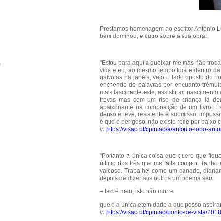
Prestamos homenagem ao escritor António Lob
bem dominou, e outro sobre a sua obra:
.
"Estou para aqui a queixar-me mas não troca
vida e eu, ao mesmo tempo fora e dentro da 
gaivotas na janela, vejo o lado oposto do ri
enchendo de palavras por enquanto trémula
mais fascinante este, assistir ao nascimen
trevas mas com um riso de criança lá den
apaixonante na composição de um livro. E
denso e leve, resistente e submisso, impossí
é que é perigoso, não existe rede por baixo c
in
https://visao.pt/opiniao/a/antonio-lobo-a
"Portanto a única coisa que quero que fiq
último dos três que me falta compor. Tenho
vaidoso. Trabalhei como um danado, diariame
depois de dizer aos outros um poema seu:
– Isto é meu, isto não morre
que é a única eternidade a que posso aspira
in
https://visao.pt/opiniao/ponto-de-vista/20