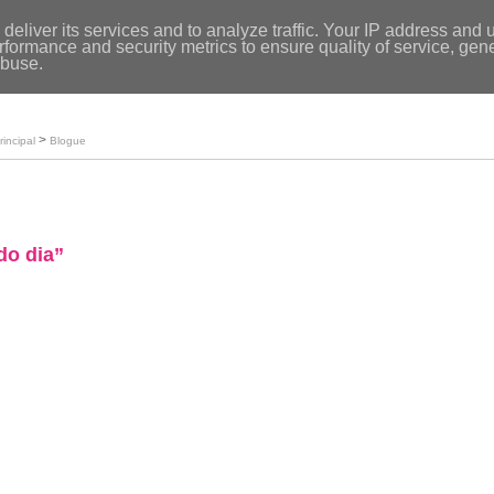
Entrar
|
deliver its services and to analyze traffic. Your IP address and 
formance and security metrics to ensure quality of service, ge
Início
abuse.
Loja
O meu perfil
>
rincipal
Blogue
do dia”