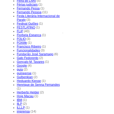
Feira do Livro
(5)
Férias judiciais
(1)
Fernando Pessa
(1)
Fernando Pessoa
(11)
Festa Literária Internacional de
Paraty
(3)
Festival Guiões
(1)
FESTLATINO
(1)
FLiP
(40)
.
Florbela Espanca
(1)
FOLIO
(3)
FOXlife
(1)
Francisco Ribeiro
(1)
Funcionalidades
(3)
Fundação José Saramago
(6)
Gato Fedorento
(2)
Gonçalo M. Tavares
(1)
Google
(4)
guia
(2)
guineense
(1)
Gulbenkian
(2)
Heduardo Kiesse
(1)
Henrique de Senna Fernandes
(1)
Herberto Helder
(2)
Hoje Macau
(1)
IBM
(1)
IILP
(2)
ILLLP
(1)
imprensa
(14)