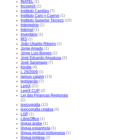
INATEL
(1)
IncogniX
(1)
Instituto Camões
(7)
Instituto Caro y Cuervo
(1)
Instituto Superior Técnico
(15)
Intempérie
(1)
Internet
(1)
Inventário
(1)
IRS
(1)
João Ubaldo Ribeiro
(1)
Jorge Amado
(1)
Jorge Luis Borges
(1)
José Eduardo Agualusa
(2)
José Saramago
(7)
Kindle
(4)
L 29/2009
(1)
lapsus calami
(13)
legislação
(7)
LegiX
(21)
LegiX CUP
(2)
Lei das Finanças Regionais
(1)
lexicografia
(12)
lexicografia criativa
(5)
LGP
(1)
LibreOffice
(1)
língua árabe
(1)
língua espanhola
(1)
língua gestual portuguesa
(1)
língua inglesa
(2)