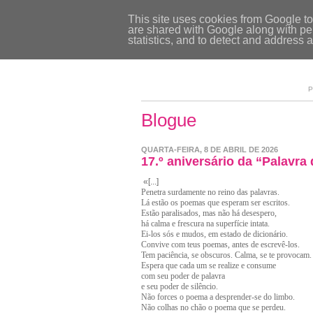
This site uses cookies from Google to 
are shared with Google along with per
statistics, and to detect and address 
P
Blogue
QUARTA-FEIRA, 8 DE ABRIL DE 2026
17.º aniversário da “Palavra 
«[...]
Penetra surdamente no reino das palavras.
Lá estão os poemas que esperam ser escritos.
Estão paralisados, mas não há desespero,
há calma e frescura na superfície intata.
Ei-los sós e mudos, em estado de dicionário.
Convive com teus poemas, antes de escrevê-los.
Tem paciência, se obscuros. Calma, se te provocam.
Espera que cada um se realize e consume
com seu poder de palavra
e seu poder de silêncio.
Não forces o poema a desprender-se do limbo.
Não colhas no chão o poema que se perdeu.