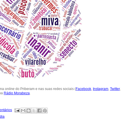
gina
online
do Priberam e nas suas redes sociais (
Facebook
,
Instagram
,
Twitter
,
 na
Rádio Morabeza
.
entários
dia