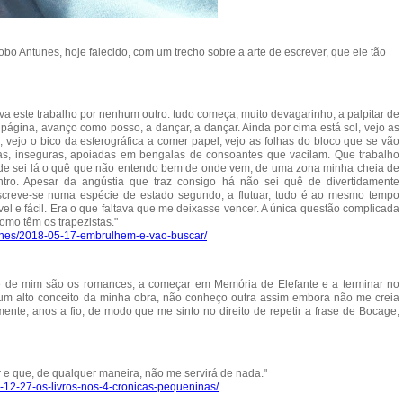
o Antunes, hoje falecido, com um trecho sobre a arte de escrever, que ele tão
va este trabalho por nenhum outro: tudo começa, muito devagarinho, a palpitar de
página, avanço como posso, a dançar, a dançar. Ainda por cima está sol, vejo as
o, vejo o bico da esferográfica a comer papel, vejo as folhas do bloco que se vão
s, inseguras, apoiadas em bengalas de consoantes que vacilam. Que trabalho
to de sei lá o quê que não entendo bem de onde vem, de uma zona minha cheia de
tro. Apesar da angústia que traz consigo há não sei quê de divertidamente
screve-se numa espécie de estado segundo, a flutuar, tudo é ao mesmo tempo
vel e fácil. Era o que faltava que me deixasse vencer. A única questão complicada
omo têm os trapezistas."
ntunes/2018-05-17-embrulhem-e-vao-buscar/
ue de mim são os romances, a começar em Memória de Elefante e a terminar no
 um alto conceito da minha obra, não conheço outra assim embora não me creia
nte, anos a fio, de modo que me sinto no direito de repetir a frase de Bocage,
r e que, de qualquer maneira, não me servirá de nada."
18-12-27-os-livros-nos-4-cronicas-pequeninas/