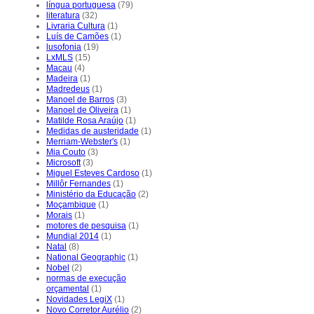
língua portuguesa
(79)
literatura
(32)
Livraria Cultura
(1)
Luís de Camões
(1)
lusofonia
(19)
LxMLS
(15)
Macau
(4)
Madeira
(1)
Madredeus
(1)
Manoel de Barros
(3)
Manoel de Oliveira
(1)
Matilde Rosa Araújo
(1)
Medidas de austeridade
(1)
Merriam-Webster's
(1)
Mia Couto
(3)
Microsoft
(3)
Miguel Esteves Cardoso
(1)
Millôr Fernandes
(1)
Ministério da Educação
(2)
Moçambique
(1)
Morais
(1)
motores de pesquisa
(1)
Mundial 2014
(1)
Natal
(8)
National Geographic
(1)
Nobel
(2)
normas de execução
orçamental
(1)
Novidades LegiX
(1)
Novo Corretor Aurélio
(2)