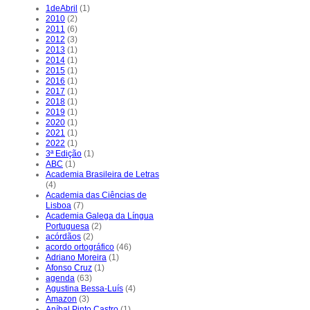
1deAbril
(1)
2010
(2)
2011
(6)
2012
(3)
2013
(1)
2014
(1)
2015
(1)
2016
(1)
2017
(1)
2018
(1)
2019
(1)
2020
(1)
2021
(1)
2022
(1)
3ª Edição
(1)
ABC
(1)
Academia Brasileira de Letras
(4)
Academia das Ciências de
Lisboa
(7)
Academia Galega da Língua
Portuguesa
(2)
acórdãos
(2)
acordo ortográfico
(46)
Adriano Moreira
(1)
Afonso Cruz
(1)
agenda
(63)
Agustina Bessa-Luís
(4)
Amazon
(3)
Aníbal Pinto Castro
(1)