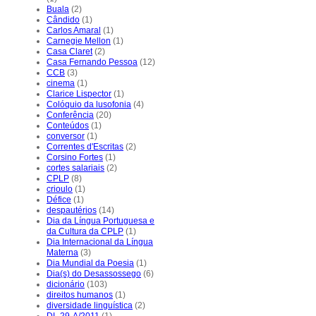
Buala
(2)
Cândido
(1)
Carlos Amaral
(1)
Carnegie Mellon
(1)
Casa Claret
(2)
Casa Fernando Pessoa
(12)
CCB
(3)
cinema
(1)
Clarice Lispector
(1)
Colóquio da lusofonia
(4)
Conferência
(20)
Conteúdos
(1)
conversor
(1)
Correntes d'Escritas
(2)
Corsino Fortes
(1)
cortes salariais
(2)
CPLP
(8)
crioulo
(1)
Défice
(1)
despautérios
(14)
Dia da Língua Portuguesa e
da Cultura da CPLP
(1)
Dia Internacional da Língua
Materna
(3)
Dia Mundial da Poesia
(1)
Dia(s) do Desassossego
(6)
dicionário
(103)
direitos humanos
(1)
diversidade linguística
(2)
DL 29-A/2011
(1)