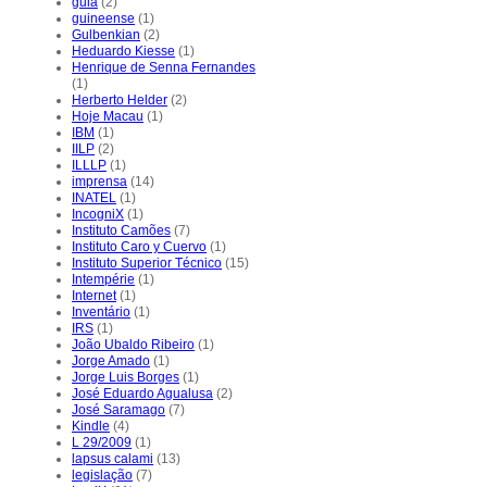
guia
(2)
guineense
(1)
Gulbenkian
(2)
Heduardo Kiesse
(1)
Henrique de Senna Fernandes
(1)
Herberto Helder
(2)
Hoje Macau
(1)
IBM
(1)
IILP
(2)
ILLLP
(1)
imprensa
(14)
INATEL
(1)
IncogniX
(1)
Instituto Camões
(7)
Instituto Caro y Cuervo
(1)
Instituto Superior Técnico
(15)
Intempérie
(1)
Internet
(1)
Inventário
(1)
IRS
(1)
João Ubaldo Ribeiro
(1)
Jorge Amado
(1)
Jorge Luis Borges
(1)
José Eduardo Agualusa
(2)
José Saramago
(7)
Kindle
(4)
L 29/2009
(1)
lapsus calami
(13)
legislação
(7)