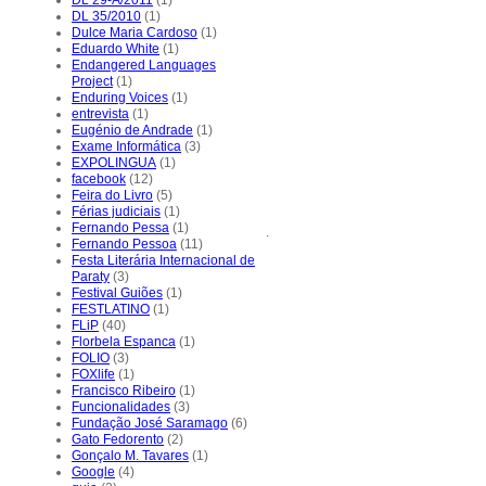
DL 35/2010
(1)
Dulce Maria Cardoso
(1)
Eduardo White
(1)
Endangered Languages
Project
(1)
Enduring Voices
(1)
entrevista
(1)
Eugénio de Andrade
(1)
Exame Informática
(3)
EXPOLINGUA
(1)
facebook
(12)
Feira do Livro
(5)
Férias judiciais
(1)
Fernando Pessa
(1)
.
Fernando Pessoa
(11)
Festa Literária Internacional de
Paraty
(3)
Festival Guiões
(1)
FESTLATINO
(1)
FLiP
(40)
Florbela Espanca
(1)
FOLIO
(3)
FOXlife
(1)
Francisco Ribeiro
(1)
Funcionalidades
(3)
Fundação José Saramago
(6)
Gato Fedorento
(2)
Gonçalo M. Tavares
(1)
Google
(4)