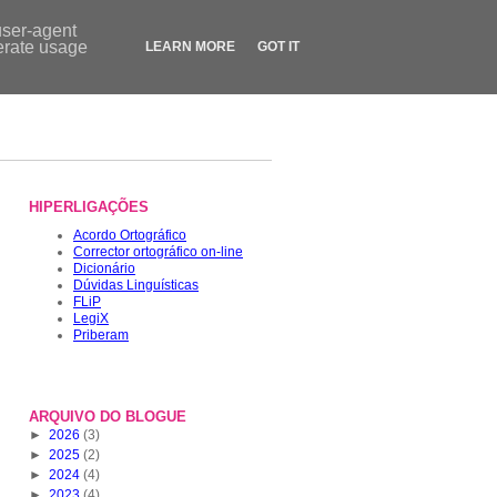
Contactos
|
Dicionário
|
FLiP.pt
|
LegiX.pt
|
Blogue
|
Loja
user-agent
nerate usage
LEARN MORE
GOT IT
HIPERLIGAÇÕES
Acordo Ortográfico
Corrector ortográfico on-line
Dicionário
Dúvidas Linguísticas
FLiP
LegiX
Priberam
ARQUIVO DO BLOGUE
►
2026
(3)
►
2025
(2)
►
2024
(4)
►
2023
(4)