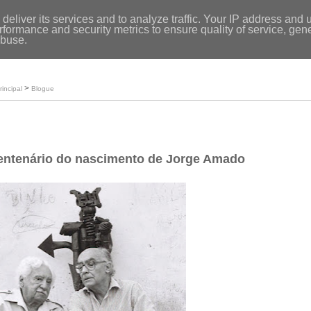
Entrar
|
deliver its services and to analyze traffic. Your IP address and 
formance and security metrics to ensure quality of service, ge
Início
abuse.
Loja
O meu perfil
>
rincipal
Blogue
ntenário do nascimento de Jorge Amado