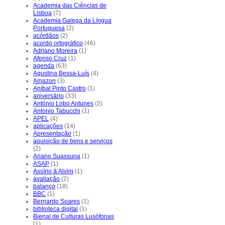
Academia das Ciências de
Lisboa
(7)
Academia Galega da Língua
Portuguesa
(2)
acórdãos
(2)
acordo ortográfico
(46)
Adriano Moreira
(1)
Afonso Cruz
(1)
agenda
(63)
Agustina Bessa-Luís
(4)
Amazon
(3)
Aníbal Pinto Castro
(1)
aniversário
(33)
António Lobo Antunes
(2)
Antonio Tabucchi
(1)
APEL
(4)
aplicações
(14)
Apresentação
(1)
aquisição de bens e serviços
(2)
Ariano Suassuna
(1)
ASAP
(1)
Assírio & Alvim
(1)
avaliação
(2)
balanço
(18)
BBC
(1)
Bernardo Soares
(1)
biblioteca digital
(1)
Bienal de Culturas Lusófonas
(1)