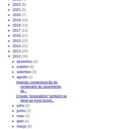
►
2022
(8)
►
2021
(5)
►
2020
(7)
►
2019
(10)
►
2018
(10)
►
2017
(13)
►
2016
(21)
►
2015
(22)
►
2014
(32)
►
2013
(25)
▼
2012
(39)
►
dezembro
(3)
►
outubro
(6)
►
setembro
(3)
▼
agosto
(2)
Agenda: comemoração do
centenário do nascimento
de...
O bode “respiratório" também se
deve ao novo Acord...
►
julho
(2)
►
junho
(3)
►
maio
(2)
►
abril
(4)
►
março
(8)