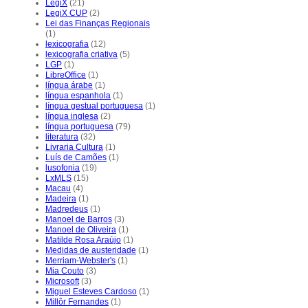
LegiX
(21)
LegiX CUP
(2)
Lei das Finanças Regionais
(1)
lexicografia
(12)
lexicografia criativa
(5)
LGP
(1)
LibreOffice
(1)
língua árabe
(1)
língua espanhola
(1)
língua gestual portuguesa
(1)
língua inglesa
(2)
língua portuguesa
(79)
literatura
(32)
Livraria Cultura
(1)
Luís de Camões
(1)
lusofonia
(19)
LxMLS
(15)
Macau
(4)
Madeira
(1)
Madredeus
(1)
Manoel de Barros
(3)
Manoel de Oliveira
(1)
Matilde Rosa Araújo
(1)
Medidas de austeridade
(1)
Merriam-Webster's
(1)
Mia Couto
(3)
Microsoft
(3)
Miguel Esteves Cardoso
(1)
Millôr Fernandes
(1)