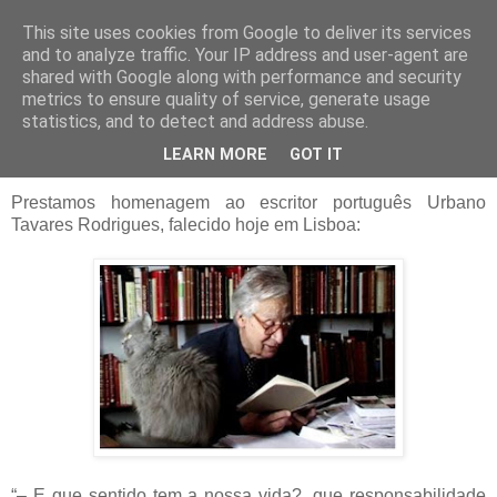
This site uses cookies from Google to deliver its services
Blogue da Priberam
and to analyze traffic. Your IP address and user-agent are
shared with Google along with performance and security
metrics to ensure quality of service, generate usage
statistics, and to detect and address abuse.
sexta-feira, 9 de agosto de 2013
Urbano Tavares Rodrigues (1923-2013)
LEARN MORE
GOT IT
Prestamos homenagem ao escritor português Urbano
Tavares Rodrigues, falecido hoje em Lisboa:
“– E que sentido tem a nossa vida?, que responsabilidade