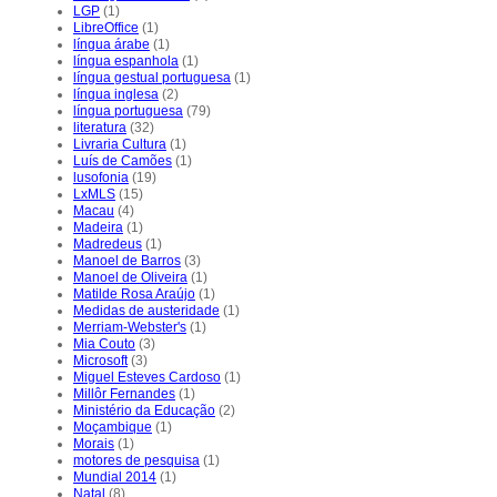
LGP
(1)
LibreOffice
(1)
língua árabe
(1)
língua espanhola
(1)
língua gestual portuguesa
(1)
língua inglesa
(2)
língua portuguesa
(79)
literatura
(32)
Livraria Cultura
(1)
Luís de Camões
(1)
lusofonia
(19)
LxMLS
(15)
Macau
(4)
Madeira
(1)
Madredeus
(1)
Manoel de Barros
(3)
Manoel de Oliveira
(1)
Matilde Rosa Araújo
(1)
Medidas de austeridade
(1)
Merriam-Webster's
(1)
Mia Couto
(3)
Microsoft
(3)
Miguel Esteves Cardoso
(1)
Millôr Fernandes
(1)
Ministério da Educação
(2)
Moçambique
(1)
Morais
(1)
motores de pesquisa
(1)
Mundial 2014
(1)
Natal
(8)