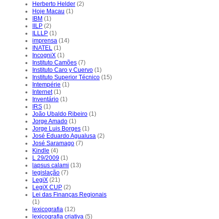
Herberto Helder
(2)
Hoje Macau
(1)
IBM
(1)
IILP
(2)
ILLLP
(1)
imprensa
(14)
INATEL
(1)
IncogniX
(1)
Instituto Camões
(7)
Instituto Caro y Cuervo
(1)
Instituto Superior Técnico
(15)
Intempérie
(1)
Internet
(1)
Inventário
(1)
IRS
(1)
João Ubaldo Ribeiro
(1)
Jorge Amado
(1)
Jorge Luis Borges
(1)
José Eduardo Agualusa
(2)
José Saramago
(7)
Kindle
(4)
L 29/2009
(1)
lapsus calami
(13)
legislação
(7)
LegiX
(21)
LegiX CUP
(2)
Lei das Finanças Regionais
(1)
lexicografia
(12)
lexicografia criativa
(5)