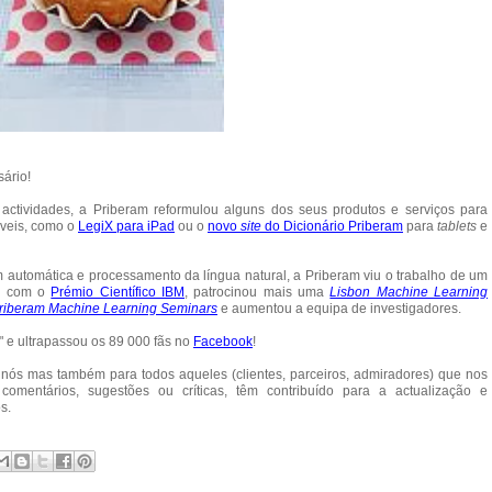
ário!
actividades, a Priberam reformulou alguns dos seus produtos e serviços para
óveis, como o
LegiX para iPad
ou o
novo
site
do Dicionário Priberam
para
tablets
e
utomática e processamento da língua natural, a Priberam viu o trabalho de um
do com o
Prémio Científico IBM
, patrocinou mais uma
Lisbon Machine Learning
riberam Machine Learning Seminars
e aumentou a equipa de investigadores.
" e ultrapassou os 89 000 fãs no
Facebook
!
a nós mas também para todos aqueles (clientes, parceiros, admiradores) que nos
entários, sugestões ou críticas, têm contribuído para a actualização e
s.