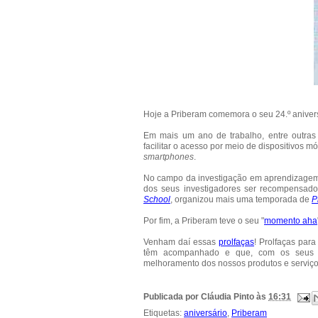
Hoje a Priberam comemora o seu 24.º anivers
Em mais um ano de trabalho, entre outras 
facilitar o acesso por meio de dispositivos m
smartphones
.
No campo da investigação em aprendizagem a
dos seus investigadores ser recompensa
School
, organizou mais uma temporada de
P
Por fim, a Priberam teve o seu "
momento aha
Venham daí essas
prolfaças
! Prolfaças par
têm acompanhado e que, com os seus com
melhoramento dos nossos produtos e serviço
Publicada por
Cláudia Pinto
às
16:31
Etiquetas:
aniversário
,
Priberam