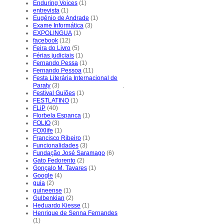
Enduring Voices
(1)
entrevista
(1)
Eugénio de Andrade
(1)
Exame Informática
(3)
EXPOLINGUA
(1)
facebook
(12)
Feira do Livro
(5)
Férias judiciais
(1)
Fernando Pessa
(1)
Fernando Pessoa
(11)
Festa Literária Internacional de
Paraty
(3)
.
Festival Guiões
(1)
FESTLATINO
(1)
FLiP
(40)
Florbela Espanca
(1)
FOLIO
(3)
FOXlife
(1)
Francisco Ribeiro
(1)
Funcionalidades
(3)
Fundação José Saramago
(6)
Gato Fedorento
(2)
Gonçalo M. Tavares
(1)
Google
(4)
guia
(2)
guineense
(1)
Gulbenkian
(2)
Heduardo Kiesse
(1)
Henrique de Senna Fernandes
(1)