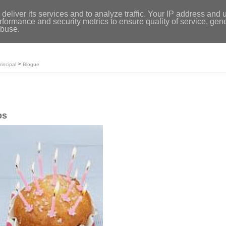
Entrar
|
deliver its services and to analyze traffic. Your IP address and 
formance and security metrics to ensure quality of service, ge
Início
abuse.
Loja
O meu perfil
>
rincipal
Blogue
os