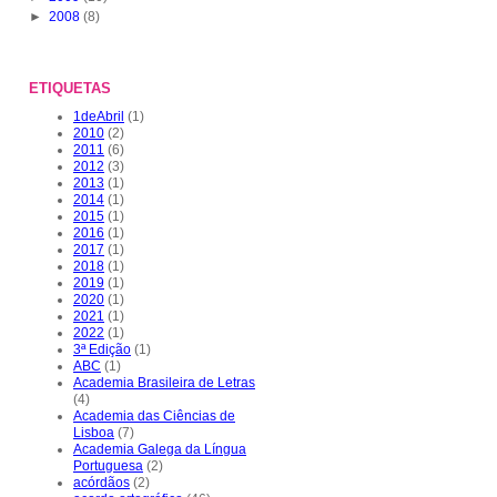
►
2008
(8)
ETIQUETAS
1deAbril
(1)
2010
(2)
2011
(6)
2012
(3)
2013
(1)
2014
(1)
2015
(1)
2016
(1)
2017
(1)
2018
(1)
2019
(1)
2020
(1)
2021
(1)
2022
(1)
3ª Edição
(1)
ABC
(1)
Academia Brasileira de Letras
(4)
Academia das Ciências de
Lisboa
(7)
Academia Galega da Língua
Portuguesa
(2)
acórdãos
(2)