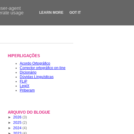
Contactos
|
Dicionário
|
FLiP.pt
|
LegiX.pt
|
Blogue
|
Loja
user-agent
nerate usage
LEARN MORE
GOT IT
HIPERLIGAÇÕES
Acordo Ortográfico
Corrector ortográfico on-line
Dicionário
Dúvidas Linguísticas
FLiP
LegiX
Priberam
ARQUIVO DO BLOGUE
►
2026
(3)
►
2025
(2)
►
2024
(4)
►
2023
(4)