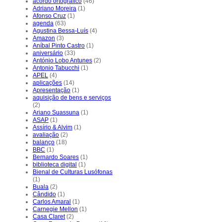
acordo ortográfico
(46)
Adriano Moreira
(1)
Afonso Cruz
(1)
agenda
(63)
Agustina Bessa-Luís
(4)
Amazon
(3)
Aníbal Pinto Castro
(1)
aniversário
(33)
António Lobo Antunes
(2)
Antonio Tabucchi
(1)
APEL
(4)
aplicações
(14)
Apresentação
(1)
aquisição de bens e serviços
(2)
Ariano Suassuna
(1)
ASAP
(1)
Assírio & Alvim
(1)
avaliação
(2)
balanço
(18)
BBC
(1)
Bernardo Soares
(1)
biblioteca digital
(1)
Bienal de Culturas Lusófonas
(1)
Buala
(2)
Cândido
(1)
Carlos Amaral
(1)
Carnegie Mellon
(1)
Casa Claret
(2)