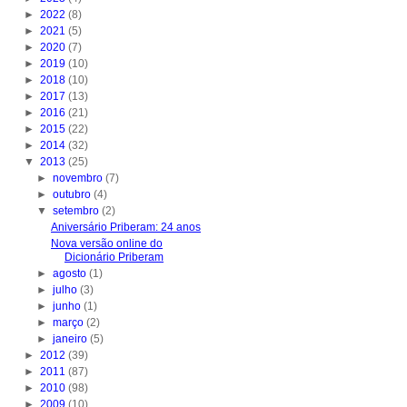
►
2022
(8)
►
2021
(5)
►
2020
(7)
►
2019
(10)
►
2018
(10)
►
2017
(13)
►
2016
(21)
►
2015
(22)
►
2014
(32)
▼
2013
(25)
►
novembro
(7)
►
outubro
(4)
▼
setembro
(2)
Aniversário Priberam: 24 anos
Nova versão online do
Dicionário Priberam
►
agosto
(1)
►
julho
(3)
►
junho
(1)
►
março
(2)
►
janeiro
(5)
►
2012
(39)
►
2011
(87)
►
2010
(98)
►
2009
(10)