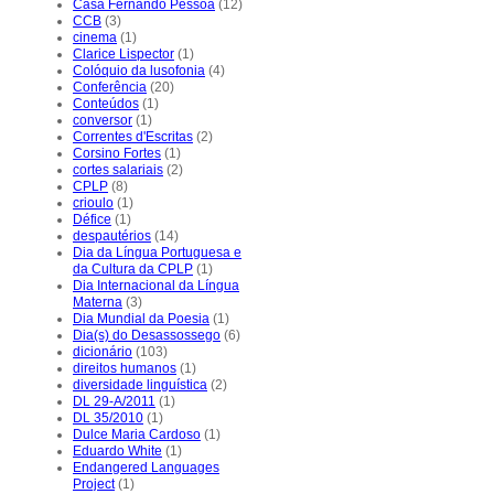
Casa Fernando Pessoa
(12)
CCB
(3)
cinema
(1)
Clarice Lispector
(1)
Colóquio da lusofonia
(4)
Conferência
(20)
Conteúdos
(1)
conversor
(1)
Correntes d'Escritas
(2)
Corsino Fortes
(1)
cortes salariais
(2)
CPLP
(8)
crioulo
(1)
Défice
(1)
despautérios
(14)
Dia da Língua Portuguesa e
da Cultura da CPLP
(1)
Dia Internacional da Língua
Materna
(3)
Dia Mundial da Poesia
(1)
Dia(s) do Desassossego
(6)
dicionário
(103)
direitos humanos
(1)
diversidade linguística
(2)
DL 29-A/2011
(1)
DL 35/2010
(1)
Dulce Maria Cardoso
(1)
Eduardo White
(1)
Endangered Languages
Project
(1)