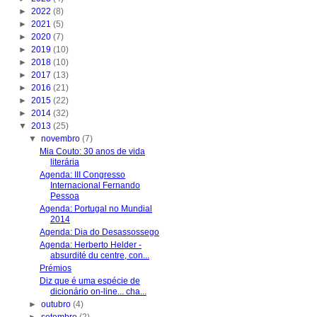
►
2022
(8)
►
2021
(5)
►
2020
(7)
►
2019
(10)
►
2018
(10)
►
2017
(13)
►
2016
(21)
►
2015
(22)
►
2014
(32)
▼
2013
(25)
▼
novembro
(7)
Mia Couto: 30 anos de vida
literária
Agenda: III Congresso
Internacional Fernando
Pessoa
Agenda: Portugal no Mundial
2014
Agenda: Dia do Desassossego
Agenda: Herberto Helder -
absurdité du centre, con...
Prémios
Diz que é uma espécie de
dicionário on-line... cha...
►
outubro
(4)
►
setembro
(2)