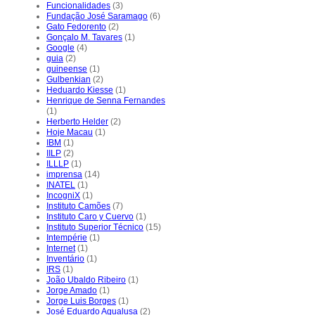
Funcionalidades
(3)
Fundação José Saramago
(6)
Gato Fedorento
(2)
Gonçalo M. Tavares
(1)
Google
(4)
guia
(2)
guineense
(1)
Gulbenkian
(2)
Heduardo Kiesse
(1)
Henrique de Senna Fernandes
(1)
Herberto Helder
(2)
Hoje Macau
(1)
IBM
(1)
IILP
(2)
ILLLP
(1)
imprensa
(14)
INATEL
(1)
IncogniX
(1)
Instituto Camões
(7)
Instituto Caro y Cuervo
(1)
Instituto Superior Técnico
(15)
Intempérie
(1)
Internet
(1)
Inventário
(1)
IRS
(1)
João Ubaldo Ribeiro
(1)
Jorge Amado
(1)
Jorge Luis Borges
(1)
José Eduardo Agualusa
(2)