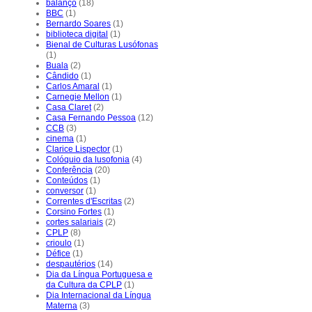
balanço
(18)
BBC
(1)
Bernardo Soares
(1)
biblioteca digital
(1)
Bienal de Culturas Lusófonas
(1)
Buala
(2)
Cândido
(1)
Carlos Amaral
(1)
Carnegie Mellon
(1)
Casa Claret
(2)
Casa Fernando Pessoa
(12)
CCB
(3)
cinema
(1)
Clarice Lispector
(1)
Colóquio da lusofonia
(4)
Conferência
(20)
Conteúdos
(1)
conversor
(1)
Correntes d'Escritas
(2)
Corsino Fortes
(1)
cortes salariais
(2)
CPLP
(8)
crioulo
(1)
Défice
(1)
despautérios
(14)
Dia da Língua Portuguesa e
da Cultura da CPLP
(1)
Dia Internacional da Língua
Materna
(3)