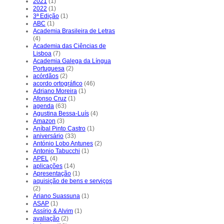
2021
(1)
2022
(1)
3ª Edição
(1)
ABC
(1)
Academia Brasileira de Letras
(4)
Academia das Ciências de
Lisboa
(7)
Academia Galega da Língua
Portuguesa
(2)
acórdãos
(2)
acordo ortográfico
(46)
Adriano Moreira
(1)
Afonso Cruz
(1)
agenda
(63)
Agustina Bessa-Luís
(4)
Amazon
(3)
Aníbal Pinto Castro
(1)
aniversário
(33)
António Lobo Antunes
(2)
Antonio Tabucchi
(1)
APEL
(4)
aplicações
(14)
Apresentação
(1)
aquisição de bens e serviços
(2)
Ariano Suassuna
(1)
ASAP
(1)
Assírio & Alvim
(1)
avaliação
(2)