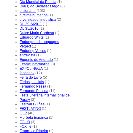
Dia Mundial da Poesia
(1)
Dia(s) do Desassossego
(6)
dicionário
(103)
direitos humanos
(1)
diversidade linguística
(2)
DL 29-A/2011
(1)
DL 35/2010
(1)
Dulce Maria Cardoso
(1)
Eduardo White
(1)
Endangered Languages
Project
(1)
Enduring Voices
(1)
entrevista
(1)
Eugénio de Andrade
(1)
Exame Informática
(3)
EXPOLINGUA
(1)
facebook
(12)
.
Feira do Livro
(5)
Férias judiciais
(1)
Fernando Pessa
(1)
Fernando Pessoa
(11)
Festa Literária Internacional de
Paraty
(3)
Festival Guiões
(1)
FESTLATINO
(1)
FLiP
(40)
Florbela Espanca
(1)
FOLIO
(3)
FOXlife
(1)
Francisco Ribeiro
(1)