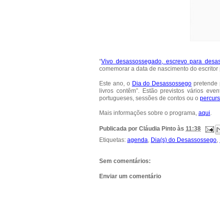
“
Vivo desassossegado, escrevo para desa
comemorar a data de nascimento do escritor
Este ano, o
Dia do Desassossego
pretende 
livros contêm”. Estão previstos vários ev
portugueses, sessões de contos ou o
percurs
Mais informações sobre o programa,
aqui
.
Publicada por
Cláudia Pinto
às
11:38
Etiquetas:
agenda
,
Dia(s) do Desassossego
,
Sem comentários:
Enviar um comentário