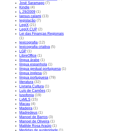
José Saramago
(7)
Kindle
(4)
L 29/2009
(1)
lapsus calami
(13)
legislação
(7)
LegiX
(21)
LegiX CUP
(2)
Lei das Finanças Regionais
(1)
lexicografia
(12)
lexicografia criativa
(5)
LGP
(1)
LibreOffice
(1)
língua árabe
(1)
língua espanhola
(1)
língua gestual portuguesa
(1)
língua inglesa
(2)
língua portuguesa
(79)
literatura
(32)
Livraria Cultura
(1)
Luís de Camões
(1)
lusofonia
(19)
LxMLS
(15)
Macau
(4)
Madeira
(1)
Madredeus
(1)
Manoel de Barros
(3)
Manoel de Oliveira
(1)
Matilde Rosa Araújo
(1)
Medidas de austeridade
(1)