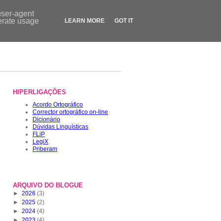
Contactos
|
Dicionário
|
FLiP.pt
|
LegiX.pt
|
Blogue
|
Loja
user-agent
nerate usage
LEARN MORE
GOT IT
HIPERLIGAÇÕES
Acordo Ortográfico
Corrector ortográfico on-line
Dicionário
Dúvidas Linguísticas
FLiP
LegiX
Priberam
ARQUIVO DO BLOGUE
►
2026
(3)
►
2025
(2)
►
2024
(4)
►
2023
(4)