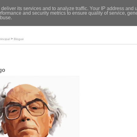
Entrar
|
deliver its services and to analyze traffic. Your IP address and 
formance and security metrics to ensure quality of service, ge
Início
abuse.
Loja
O meu perfil
>
rincipal
Blogue
go