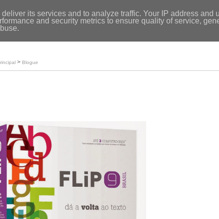
Entrar
|
deliver its services and to analyze traffic. Your IP address and 
formance and security metrics to ensure quality of service, ge
Início
abuse.
Loja
O meu perfil
>
rincipal
Blogue