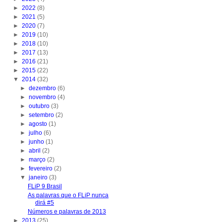
►
2022
(8)
►
2021
(5)
►
2020
(7)
►
2019
(10)
►
2018
(10)
►
2017
(13)
►
2016
(21)
►
2015
(22)
▼
2014
(32)
►
dezembro
(6)
►
novembro
(4)
►
outubro
(3)
►
setembro
(2)
►
agosto
(1)
►
julho
(6)
►
junho
(1)
►
abril
(2)
►
março
(2)
►
fevereiro
(2)
▼
janeiro
(3)
FLiP 9 Brasil
As palavras que o FLiP nunca
dirá #5
Números e palavras de 2013
►
2013
(25)