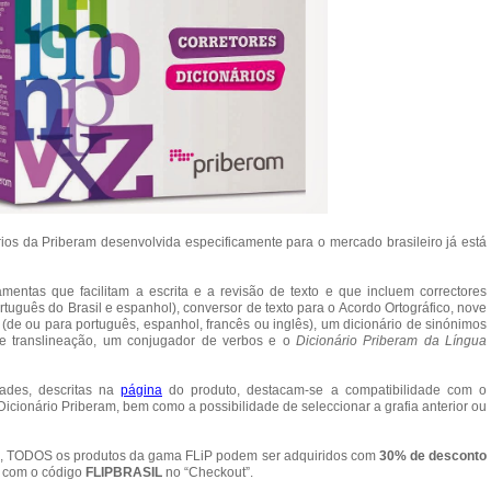
rios da Priberam desenvolvida especificamente para o mercado brasileiro já está
mentas que facilitam a escrita e a revisão de texto e que incluem correctores
 português do Brasil e espanhol), conversor de texto para o Acordo Ortográfico, nove
o (de ou para português, espanhol, francês ou inglês), um dicionário de sinónimos
de translineação, um conjugador de verbos e o
Dicionário Priberam da Língua
idades, descritas na
página
do produto, destacam-se a compatibilidade com o
 Dicionário Priberam, bem como a possibilidade de seleccionar a grafia anterior ou
sil, TODOS os produtos da gama FLiP podem ser adquiridos com
30% de desconto
, com o código
FLIPBRASIL
no “Checkout”.