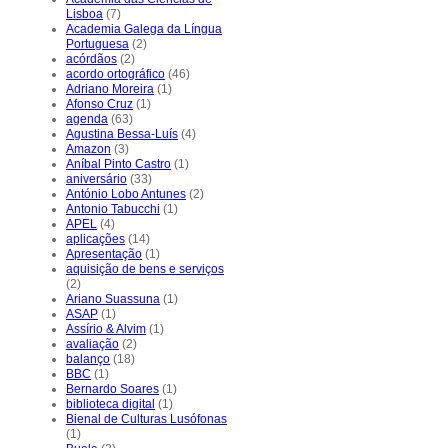
Lisboa
(7)
Academia Galega da Língua
Portuguesa
(2)
acórdãos
(2)
acordo ortográfico
(46)
Adriano Moreira
(1)
Afonso Cruz
(1)
agenda
(63)
Agustina Bessa-Luís
(4)
Amazon
(3)
Aníbal Pinto Castro
(1)
aniversário
(33)
António Lobo Antunes
(2)
Antonio Tabucchi
(1)
APEL
(4)
aplicações
(14)
Apresentação
(1)
aquisição de bens e serviços
(2)
Ariano Suassuna
(1)
ASAP
(1)
Assírio & Alvim
(1)
avaliação
(2)
balanço
(18)
BBC
(1)
Bernardo Soares
(1)
biblioteca digital
(1)
Bienal de Culturas Lusófonas
(1)