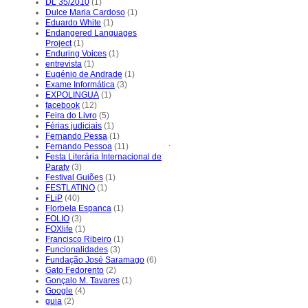
DL 35/2010
(1)
Dulce Maria Cardoso
(1)
Eduardo White
(1)
Endangered Languages
Project
(1)
Enduring Voices
(1)
entrevista
(1)
Eugénio de Andrade
(1)
Exame Informática
(3)
EXPOLINGUA
(1)
facebook
(12)
Feira do Livro
(5)
Férias judiciais
(1)
Fernando Pessa
(1)
.
Fernando Pessoa
(11)
Festa Literária Internacional de
Paraty
(3)
Festival Guiões
(1)
FESTLATINO
(1)
FLiP
(40)
Florbela Espanca
(1)
FOLIO
(3)
FOXlife
(1)
Francisco Ribeiro
(1)
Funcionalidades
(3)
Fundação José Saramago
(6)
Gato Fedorento
(2)
Gonçalo M. Tavares
(1)
Google
(4)
guia
(2)