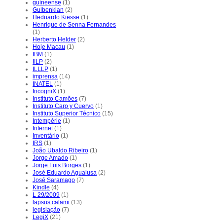
guineense
(1)
Gulbenkian
(2)
Heduardo Kiesse
(1)
Henrique de Senna Fernandes
(1)
Herberto Helder
(2)
Hoje Macau
(1)
IBM
(1)
IILP
(2)
ILLLP
(1)
imprensa
(14)
INATEL
(1)
IncogniX
(1)
Instituto Camões
(7)
Instituto Caro y Cuervo
(1)
Instituto Superior Técnico
(15)
Intempérie
(1)
Internet
(1)
Inventário
(1)
IRS
(1)
João Ubaldo Ribeiro
(1)
Jorge Amado
(1)
Jorge Luis Borges
(1)
José Eduardo Agualusa
(2)
José Saramago
(7)
Kindle
(4)
L 29/2009
(1)
lapsus calami
(13)
legislação
(7)
LegiX
(21)