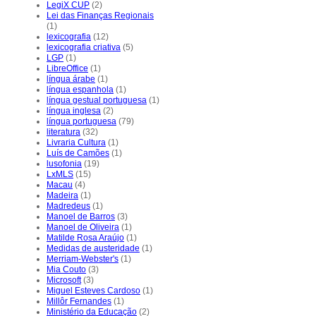
LegiX CUP
(2)
Lei das Finanças Regionais
(1)
lexicografia
(12)
lexicografia criativa
(5)
LGP
(1)
LibreOffice
(1)
língua árabe
(1)
língua espanhola
(1)
língua gestual portuguesa
(1)
língua inglesa
(2)
língua portuguesa
(79)
literatura
(32)
Livraria Cultura
(1)
Luís de Camões
(1)
lusofonia
(19)
LxMLS
(15)
Macau
(4)
Madeira
(1)
Madredeus
(1)
Manoel de Barros
(3)
Manoel de Oliveira
(1)
Matilde Rosa Araújo
(1)
Medidas de austeridade
(1)
Merriam-Webster's
(1)
Mia Couto
(3)
Microsoft
(3)
Miguel Esteves Cardoso
(1)
Millôr Fernandes
(1)
Ministério da Educação
(2)