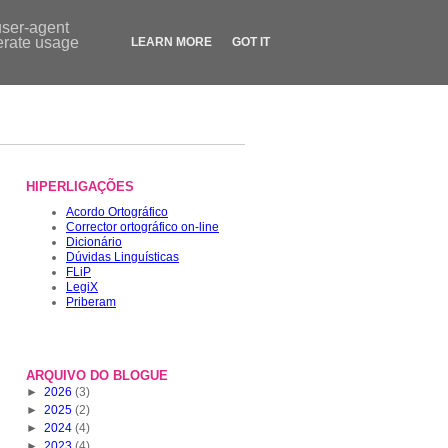
Contactos
|
Dicionário
|
FLiP.pt
|
LegiX.pt
|
Blogue
|
Loja
user-agent
nerate usage
LEARN MORE
GOT IT
HIPERLIGAÇÕES
Acordo Ortográfico
Corrector ortográfico on-line
Dicionário
Dúvidas Linguísticas
FLiP
LegiX
Priberam
ARQUIVO DO BLOGUE
►
2026
(3)
►
2025
(2)
►
2024
(4)
►
2023
(4)