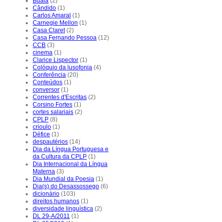
Buala
(2)
Cândido
(1)
Carlos Amaral
(1)
Carnegie Mellon
(1)
Casa Claret
(2)
Casa Fernando Pessoa
(12)
CCB
(3)
cinema
(1)
Clarice Lispector
(1)
Colóquio da lusofonia
(4)
Conferência
(20)
Conteúdos
(1)
conversor
(1)
Correntes d'Escritas
(2)
Corsino Fortes
(1)
cortes salariais
(2)
CPLP
(8)
crioulo
(1)
Défice
(1)
despautérios
(14)
Dia da Língua Portuguesa e
da Cultura da CPLP
(1)
Dia Internacional da Língua
Materna
(3)
Dia Mundial da Poesia
(1)
Dia(s) do Desassossego
(6)
dicionário
(103)
direitos humanos
(1)
diversidade linguística
(2)
DL 29-A/2011
(1)