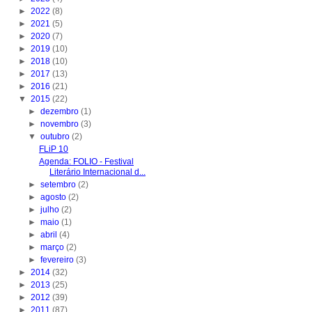
►
2022
(8)
►
2021
(5)
►
2020
(7)
►
2019
(10)
►
2018
(10)
►
2017
(13)
►
2016
(21)
▼
2015
(22)
►
dezembro
(1)
►
novembro
(3)
▼
outubro
(2)
FLiP 10
Agenda: FOLIO - Festival
Literário Internacional d...
►
setembro
(2)
►
agosto
(2)
►
julho
(2)
►
maio
(1)
►
abril
(4)
►
março
(2)
►
fevereiro
(3)
►
2014
(32)
►
2013
(25)
►
2012
(39)
►
2011
(87)