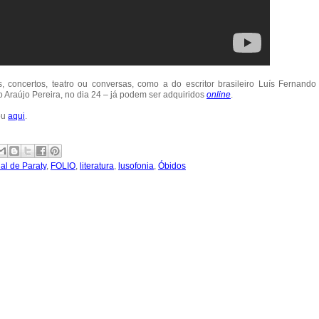
 concertos, teatro ou conversas, como a do escritor brasileiro Luís Fernando
 Araújo Pereira, no dia 24 – já podem ser adquiridos
online
.
ou
aqui
.
nal de Paraty
,
FOLIO
,
literatura
,
lusofonia
,
Óbidos