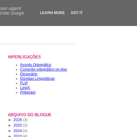
Contactos
|
Dicionário
|
FLiP.pt
|
LegiX.pt
|
Blogue
|
Loja
user-agent
nerate usage
LEARN MORE
GOT IT
HIPERLIGAÇÕES
Acordo Ortográfico
Corrector ortográfico on-line
Dicionário
Dúvidas Linguísticas
FLiP
LegiX
Priberam
ARQUIVO DO BLOGUE
►
2026
(3)
►
2025
(2)
►
2024
(4)
►
2023
(4)