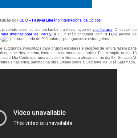
a edição do
FOLIO – Festival Literário Internacional de Óbidos
.
, pretende assim consolidar também a designação de
vila literária
. O festival, de
erária Internacional de Paraty
,
a
FLIP (não confundir com
o
FLiP
, pacote de
s
), e reúne perto de 200 autores, portugueses e estrangeiros.
e autógrafos,
workshops
para grupos escolares e sessões de leitura fazem parte
as, concertos, cinema, teatro e aulas abertas ao público. Por exemplo, no dia 18
lusa e Mia Couto dão uma aula sobre literatura africana e, no dia 22, Gonçalo M.
ratura e nas artes, partindo da obra
Ensaio sobre a Cegueira
, de José Saramago.