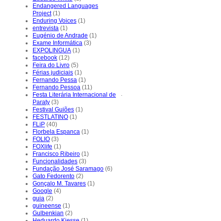
Endangered Languages
Project
(1)
Enduring Voices
(1)
entrevista
(1)
Eugénio de Andrade
(1)
Exame Informática
(3)
EXPOLINGUA
(1)
facebook
(12)
Feira do Livro
(5)
Férias judiciais
(1)
Fernando Pessa
(1)
Fernando Pessoa
(11)
.
Festa Literária Internacional de
Paraty
(3)
Festival Guiões
(1)
FESTLATINO
(1)
FLiP
(40)
Florbela Espanca
(1)
FOLIO
(3)
FOXlife
(1)
Francisco Ribeiro
(1)
Funcionalidades
(3)
Fundação José Saramago
(6)
Gato Fedorento
(2)
Gonçalo M. Tavares
(1)
Google
(4)
guia
(2)
guineense
(1)
Gulbenkian
(2)
Heduardo Kiesse
(1)