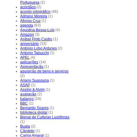
Portuguesa
(2)
acórdãos
(2)
acordo ortográfico
(46)
Adriano Moreira
(1)
Afonso Cruz
(1)
agenda
(63)
Agustina Bessa-Luís
(4)
Amazon
(3)
Aníbal Pinto Castro
(1)
aniversário
(33)
António Lobo Antunes
(2)
Antonio Tabucchi
(1)
APEL
(4)
aplicações
(14)
Apresentação
(1)
aquisição de bens e serviços
(2)
Ariano Suassuna
(1)
ASAP
(1)
Assírio & Alvim
(1)
avaliação
(2)
balanço
(18)
BBC
(1)
Bernardo Soares
(1)
biblioteca digital
(1)
Bienal de Culturas Lusófonas
(1)
Buala
(2)
Cândido
(1)
Carlos Amaral
(1)