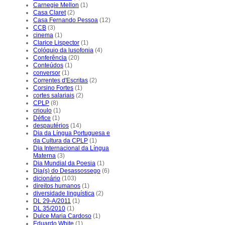
Carnegie Mellon
(1)
Casa Claret
(2)
Casa Fernando Pessoa
(12)
CCB
(3)
cinema
(1)
Clarice Lispector
(1)
Colóquio da lusofonia
(4)
Conferência
(20)
Conteúdos
(1)
conversor
(1)
Correntes d'Escritas
(2)
Corsino Fortes
(1)
cortes salariais
(2)
CPLP
(8)
crioulo
(1)
Défice
(1)
despautérios
(14)
Dia da Língua Portuguesa e
da Cultura da CPLP
(1)
Dia Internacional da Língua
Materna
(3)
Dia Mundial da Poesia
(1)
Dia(s) do Desassossego
(6)
dicionário
(103)
direitos humanos
(1)
diversidade linguística
(2)
DL 29-A/2011
(1)
DL 35/2010
(1)
Dulce Maria Cardoso
(1)
Eduardo White
(1)