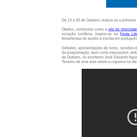
De 15 a 26 de Outubro, realiza-se a primeir
Óbidos, conhecida como a
vila do chocolate
vocação lusófona, inspira-se na
Festa Lit
ferramentas de auxílio à escrita em portuguê
Debates, apresentações de livros, sessões d
da programação, bem como exposições, tertúli
de Outubro, os escritores José Eduardo Agua
Tavares dá uma aula sobre a cegueira na lite