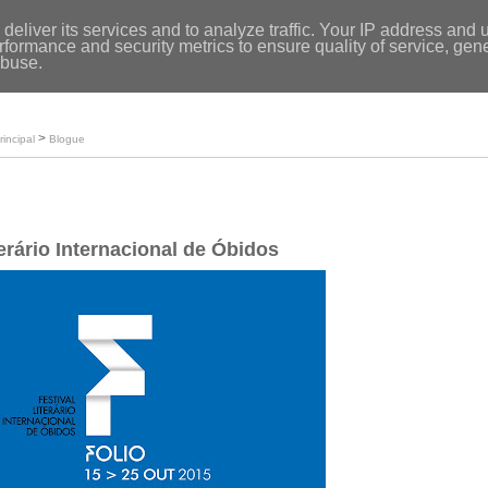
Entrar
|
deliver its services and to analyze traffic. Your IP address and 
formance and security metrics to ensure quality of service, ge
Início
abuse.
Loja
O meu perfil
>
rincipal
Blogue
erário Internacional de Óbidos