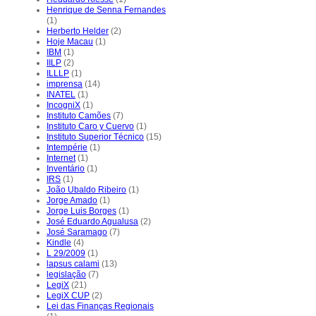
Henrique de Senna Fernandes
(1)
Herberto Helder
(2)
Hoje Macau
(1)
IBM
(1)
IILP
(2)
ILLLP
(1)
imprensa
(14)
INATEL
(1)
IncogniX
(1)
Instituto Camões
(7)
Instituto Caro y Cuervo
(1)
Instituto Superior Técnico
(15)
Intempérie
(1)
Internet
(1)
Inventário
(1)
IRS
(1)
João Ubaldo Ribeiro
(1)
Jorge Amado
(1)
Jorge Luis Borges
(1)
José Eduardo Agualusa
(2)
José Saramago
(7)
Kindle
(4)
L 29/2009
(1)
lapsus calami
(13)
legislação
(7)
LegiX
(21)
LegiX CUP
(2)
Lei das Finanças Regionais