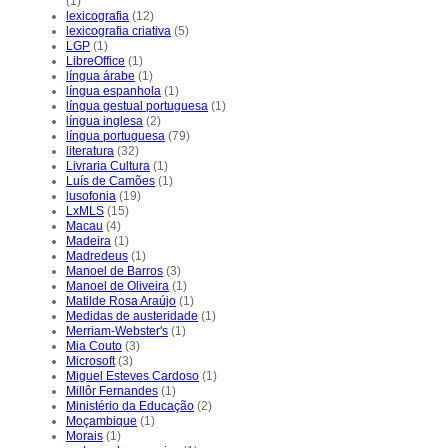
(1)
lexicografia
(12)
lexicografia criativa
(5)
LGP
(1)
LibreOffice
(1)
língua árabe
(1)
língua espanhola
(1)
língua gestual portuguesa
(1)
língua inglesa
(2)
língua portuguesa
(79)
literatura
(32)
Livraria Cultura
(1)
Luís de Camões
(1)
lusofonia
(19)
LxMLS
(15)
Macau
(4)
Madeira
(1)
Madredeus
(1)
Manoel de Barros
(3)
Manoel de Oliveira
(1)
Matilde Rosa Araújo
(1)
Medidas de austeridade
(1)
Merriam-Webster's
(1)
Mia Couto
(3)
Microsoft
(3)
Miguel Esteves Cardoso
(1)
Millôr Fernandes
(1)
Ministério da Educação
(2)
Moçambique
(1)
Morais
(1)