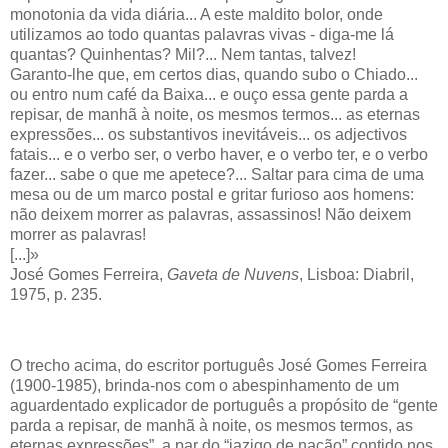
monotonia da vida diária... A este maldito bolor, onde
utilizamos ao todo quantas palavras vivas - diga-me lá
quantas? Quinhentas? Mil?... Nem tantas, talvez!
Garanto-lhe que, em certos dias, quando subo o Chiado...
ou entro num café da Baixa... e ouço essa gente parda a
repisar, de manhã à noite, os mesmos termos... as eternas
expressões... os substantivos inevitáveis... os adjectivos
fatais... e o verbo ser, o verbo haver, e o verbo ter, e o verbo
fazer... sabe o que me apetece?... Saltar para cima de uma
mesa ou de um marco postal e gritar furioso aos homens:
não deixem morrer as palavras, assassinos! Não deixem
morrer as palavras!
[...]»
José Gomes Ferreira,
Gaveta de Nuvens
, Lisboa: Diabril,
1975, p. 235.
O trecho acima, do escritor português José Gomes Ferreira
(1900-1985), brinda-nos com o abespinhamento de um
aguardentado explicador de português a propósito de “gente
parda a repisar, de manhã à noite, os mesmos termos, as
eternas expressões”, a par do “jazigo de nação” contido nos