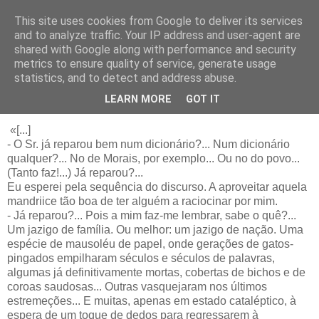
This site uses cookies from Google to deliver its services
Blogue da Priberam
and to analyze traffic. Your IP address and user-agent are
shared with Google along with performance and security
metrics to ensure quality of service, generate usage
statistics, and to detect and address abuse.
terça-feira, 8 de abril de 2025
16.º aniversário da “Palavra do dia”
LEARN MORE
GOT IT
«[...]
- O Sr. já reparou bem num dicionário?... Num dicionário
qualquer?... No de Morais, por exemplo... Ou no do povo...
(Tanto faz!...) Já reparou?...
Eu esperei pela sequência do discurso. A aproveitar aquela
mandriice tão boa de ter alguém a raciocinar por mim.
- Já reparou?... Pois a mim faz-me lembrar, sabe o quê?...
Um jazigo de família. Ou melhor: um jazigo de nação. Uma
espécie de mausoléu de papel, onde gerações de gatos-
pingados empilharam séculos e séculos de palavras,
algumas já definitivamente mortas, cobertas de bichos e de
coroas saudosas... Outras vasquejaram nos últimos
estremeções... E muitas, apenas em estado cataléptico, à
espera de um toque de dedos para regressarem à