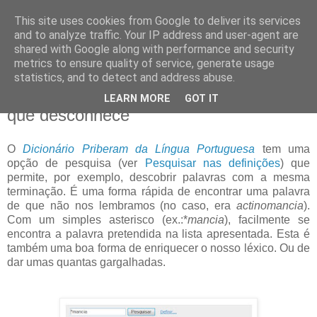
This site uses cookies from Google to deliver its services
Blogue da Priberam
and to analyze traffic. Your IP address and user-agent are
shared with Google along with performance and security
metrics to ensure quality of service, generate usage
statistics, and to detect and address abuse.
quarta-feira, 10 de março de 2010
Não negue à partida uma adivinhação
LEARN MORE
GOT IT
que desconhece
O
Dicionário Priberam da Língua Portuguesa
tem uma
opção de pesquisa (ver
Pesquisar nas definições
) que
permite, por exemplo, descobrir palavras com a mesma
terminação. É uma forma rápida de encontrar uma palavra
de que não nos lembramos (no caso, era
actinomancia
).
Com um simples asterisco (ex.:*
mancia
), facilmente se
encontra a palavra pretendida na lista apresentada. Esta é
também uma boa forma de enriquecer o nosso léxico. Ou de
dar umas quantas gargalhadas.