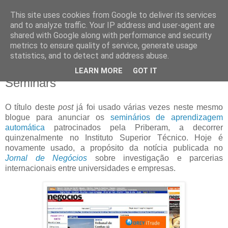
This site uses cookies from Google to deliver its services
Blogue da Priberam
and to analyze traffic. Your IP address and user-agent are
shared with Google along with performance and security
metrics to ensure quality of service, generate usage
statistics, and to detect and address abuse.
quarta-feira, 9 de junho de 2010
Priberam Machine Learning Lunch
LEARN MORE
GOT IT
Seminars
O título deste
post
já foi usado várias vezes neste mesmo
blogue para anunciar os
seminários de aprendizagem
automática
patrocinados pela Priberam, a decorrer
quinzenalmente no Instituto Superior Técnico. Hoje é
novamente usado, a propósito da notícia publicada no
Jornal de Negócios
sobre investigação e parcerias
internacionais entre universidades e empresas.