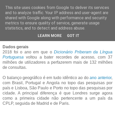
This site uses cookies from Google to deliver its services
Blogue da Priberam
and to analyze traffic. Your IP address and user-agent are
shared with Google along with performance and security
metrics to ensure quality of service, generate usage
statistics, and to detect and address abuse.
sexta-feira, 11 de janeiro de 2019
Números e palavras de 2018
LEARN MORE
GOT IT
Dados gerais
2018 foi o ano em que o
Dicionário Priberam da Língua
Portuguesa
voltou a bater recordes de acesso, com 37
milhões de utilizadores a perfazerem mais de 132 milhões
de consultas.
O balanço geográfico é em tudo idêntico ao do
ano anterior
,
com Brasil, Portugal e Angola no topo das pesquisas por
país e Lisboa, São Paulo e Porto no topo das pesquisas por
cidade. A principal diferença é que Londres surge agora
como a primeira cidade não pertencente a um país da
CPLP, seguida de Madrid e de Paris.