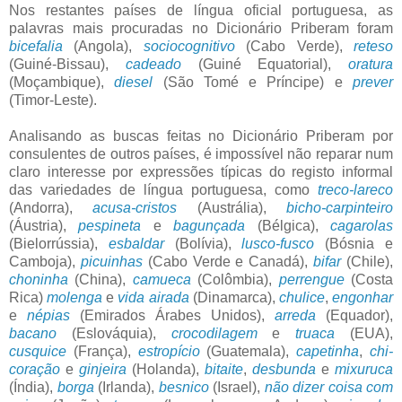
Nos restantes países de língua oficial portuguesa, as
palavras mais procuradas no Dicionário Priberam foram
bicefalia
(Angola),
sociocognitivo
(Cabo Verde),
reteso
(Guiné-Bissau),
cadeado
(Guiné Equatorial),
oratura
(Moçambique),
diesel
(São Tomé e Príncipe) e
prever
(Timor-Leste).
Analisando as buscas feitas no Dicionário Priberam por
consulentes de outros países, é impossível não reparar num
claro interesse por expressões típicas do registo informal
das variedades de língua portuguesa, como
treco-lareco
(Andorra),
acusa-cristos
(Austrália),
bicho-carpinteiro
(Áustria),
pespineta
e
bagunçada
(Bélgica),
cagarolas
(Bielorrússia),
esbaldar
(Bolívia),
lusco-fusco
(Bósnia e
Camboja),
picuinhas
(Cabo Verde e Canadá),
bifar
(Chile),
choninha
(China),
camueca
(Colômbia),
perrengue
(Costa
Rica)
molenga
e
vida airada
(Dinamarca),
chulice
,
engonhar
e
népias
(Emirados Árabes Unidos),
arreda
(Equador),
bacano
(Eslováquia),
crocodilagem
e
truaca
(EUA),
cusquice
(França),
estropício
(Guatemala),
capetinha
,
chi-
coração
e
ginjeira
(Holanda),
bitaite
,
desbunda
e
mixuruca
(Índia),
borga
(Irlanda),
besnico
(Israel),
não dizer coisa com