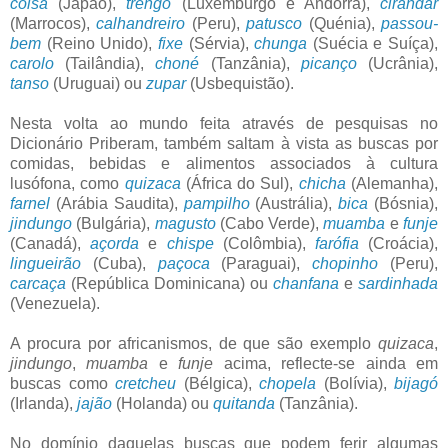
coisa
(Japão),
trengo
(Luxemburgo e Andorra),
cirandar
(Marrocos),
calhandreiro
(Peru),
patusco
(Quénia),
passou-
bem
(Reino Unido),
fixe
(Sérvia),
chunga
(Suécia e Suíça),
carolo
(Tailândia),
choné
(Tanzânia),
picanço
(Ucrânia),
tanso
(Uruguai) ou
zupar
(Usbequistão).
Nesta volta ao mundo feita através de pesquisas no
Dicionário Priberam, também saltam à vista as buscas por
comidas, bebidas e alimentos associados à cultura
lusófona, como
quizaca
(África do Sul),
chicha
(Alemanha),
farnel
(Arábia Saudita),
pampilho
(Austrália),
bica
(Bósnia),
jindungo
(Bulgária),
magusto
(Cabo Verde),
muamba
e
funje
(Canadá),
açorda
e
chispe
(Colômbia),
farófia
(Croácia),
lingueirão
(Cuba),
paçoca
(Paraguai),
chopinho
(Peru),
carcaça
(República Dominicana) ou
chanfana
e
sardinhada
(Venezuela).
A procura por africanismos, de que são exemplo
quizaca
,
jindungo
,
muamba
e
funje
acima, reflecte-se ainda em
buscas como
cretcheu
(Bélgica),
chopela
(Bolívia),
bijagó
(Irlanda),
jajão
(Holanda) ou
quitanda
(Tanzânia).
No domínio daquelas buscas que podem ferir algumas