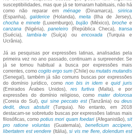
susceptibilidades, mas que já se tornaram habituais, não há
como não reparar em
ménage
(Dinamarca),
siririca
(Espanha),
galderice
(Holanda),
meita
(Ilha de Jersey),
chocha
e
minete
(Luxemburgo),
bujão
(México),
broche
e
canzana
(Nigéria),
paneleiro
(República Checa),
transa
(Suécia),
lambia-te
(Suíça) ou
encoxada
(Turquia e
Ucrânia).
Já as pesquisas por expressões latinas, analisadas pela
primeira vez no ano passado, continuam a surpreender. Se
já se tornou habitual a busca por expressões mais
correntes, como
cogito ergo sum
(Chile) ou
mutatis mutandis
(Senegal), também já são comuns buscas por expressões
do domínio jurídico, como
non bis in idem
e
quid juris
(Emirados Árabes Unidos),
res furtiva
(Malta), e por
expressões do domínio religioso, como
mater dolorosa
(Coreia do Sul),
qui sine peccato est
(Tanzânia) ou
deus
dedit, deus abstulit
(Turquia). No entanto, em 2018
destacam-se sobretudo buscas por expressões latinas mais
filosóficas, como
potius mori quam foedari
(Afeganistão),
sit
pro ratione voluntas
(Guatemala),
beneficium accipere,
libertatem est vendere
(Itália),
si vis me flere, dolendum est