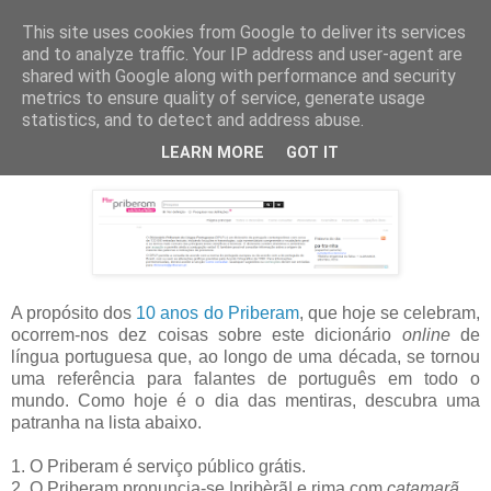
This site uses cookies from Google to deliver its services
Blogue da Priberam
and to analyze traffic. Your IP address and user-agent are
shared with Google along with performance and security
metrics to ensure quality of service, generate usage
statistics, and to detect and address abuse.
segunda-feira, 1 de abril de 2019
10.º aniversário do Dicionário Priberam
LEARN MORE
GOT IT
A propósito dos
10 anos do Priberam
, que hoje se celebram,
ocorrem-nos dez coisas sobre este dicionário
online
de
língua portuguesa que, ao longo de uma década, se tornou
uma referência para falantes de português em todo o
mundo. Como hoje é o dia das mentiras, descubra uma
patranha na lista abaixo.
1.
O Priberam é serviço público grátis.
2.
O Priberam pronuncia-se |pribèrã| e rima com
catamarã
.