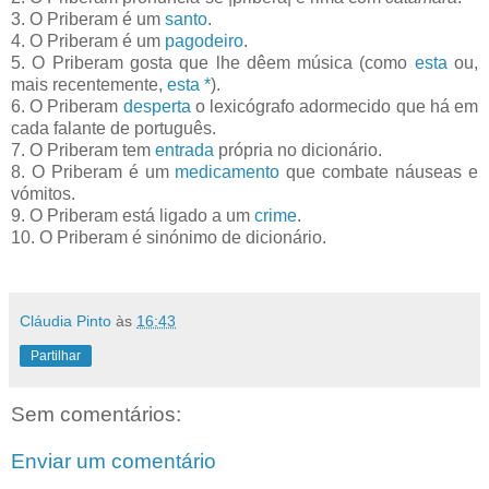
3.
O Priberam é um
santo
.
4.
O Priberam é um
pagodeiro
.
5.
O Priberam gosta que lhe dêem música (como
esta
ou,
mais recentemente,
esta
*
).
6.
O Priberam
desperta
o lexicógrafo adormecido que há em
cada falante de português.
7.
O Priberam tem
entrada
própria no dicionário.
8.
O Priberam é um
medicamento
que combate náuseas e
vómitos.
9.
O Priberam está ligado a um
crime
.
10.
O Priberam é sinónimo de dicionário.
Cláudia Pinto
às
16:43
Partilhar
Sem comentários:
Enviar um comentário