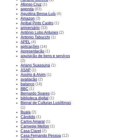
Afonso Cruz
(1)
agenda
(63)
Agustina Bessa-Luís
(4)
Amazon
(3)
Aníbal Pinto Castro
(1)
aniversário
(33)
António Lobo Antunes
(2)
Antonio Tabucchi
(1)
APEL
(4)
aplicações
(14)
Apresentação
(1)
aquisição de bens e serviços
(2)
Ariano Suassuna
(1)
ASAP
(1)
Assírio & Alvim
(1)
avaliação
(2)
balanço
(18)
BBC
(1)
Bernardo Soares
(1)
biblioteca digital
(1)
Bienal de Culturas Lusófonas
(1)
Buala
(2)
Cândido
(1)
Carlos Amaral
(1)
Carnegie Mellon
(1)
Casa Claret
(2)
Casa Fernando Pessoa
(12)