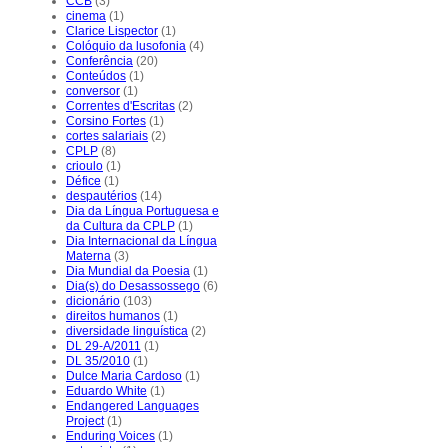
CCB
(3)
cinema
(1)
Clarice Lispector
(1)
Colóquio da lusofonia
(4)
Conferência
(20)
Conteúdos
(1)
conversor
(1)
Correntes d'Escritas
(2)
Corsino Fortes
(1)
cortes salariais
(2)
CPLP
(8)
crioulo
(1)
Défice
(1)
despautérios
(14)
Dia da Língua Portuguesa e
da Cultura da CPLP
(1)
Dia Internacional da Língua
Materna
(3)
Dia Mundial da Poesia
(1)
Dia(s) do Desassossego
(6)
dicionário
(103)
direitos humanos
(1)
diversidade linguística
(2)
DL 29-A/2011
(1)
DL 35/2010
(1)
Dulce Maria Cardoso
(1)
Eduardo White
(1)
Endangered Languages
Project
(1)
Enduring Voices
(1)