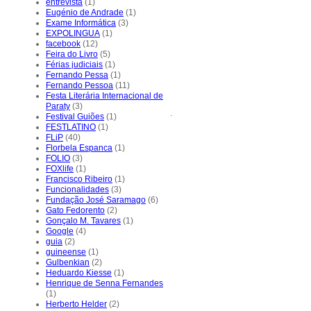
entrevista
(1)
Eugénio de Andrade
(1)
Exame Informática
(3)
EXPOLINGUA
(1)
facebook
(12)
Feira do Livro
(5)
Férias judiciais
(1)
Fernando Pessa
(1)
Fernando Pessoa
(11)
Festa Literária Internacional de
Paraty
(3)
.
Festival Guiões
(1)
FESTLATINO
(1)
FLiP
(40)
Florbela Espanca
(1)
FOLIO
(3)
FOXlife
(1)
Francisco Ribeiro
(1)
Funcionalidades
(3)
Fundação José Saramago
(6)
Gato Fedorento
(2)
Gonçalo M. Tavares
(1)
Google
(4)
guia
(2)
guineense
(1)
Gulbenkian
(2)
Heduardo Kiesse
(1)
Henrique de Senna Fernandes
(1)
Herberto Helder
(2)