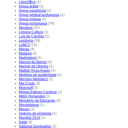
LibreOffice
(1)
língua árabe
(1)
língua espanhola
(1)
língua gestual portuguesa
(1)
língua inglesa
(2)
língua portuguesa
(79)
literatura
(32)
Livraria Cultura
(1)
Luís de Camões
(1)
lusofonia
(19)
LxMLS
(15)
Macau
(4)
Madeira
(1)
Madredeus
(1)
Manoel de Barros
(3)
Manoel de Oliveira
(1)
Matilde Rosa Araújo
(1)
Medidas de austeridade
(1)
Merriam-Webster's
(1)
Mia Couto
(3)
Microsoft
(3)
Miguel Esteves Cardoso
(1)
Millôr Fernandes
(1)
Ministério da Educação
(2)
Moçambique
(1)
Morais
(1)
motores de pesquisa
(1)
Mundial 2014
(1)
Natal
(8)
National Geographic
(1)