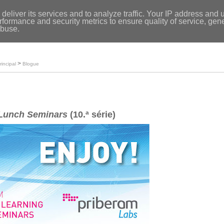
Entrar
|
deliver its services and to analyze traffic. Your IP address and 
formance and security metrics to ensure quality of service, ge
Início
abuse.
Loja
O meu perfil
>
rincipal
Blogue
 Lunch Seminars
(10.ª série)