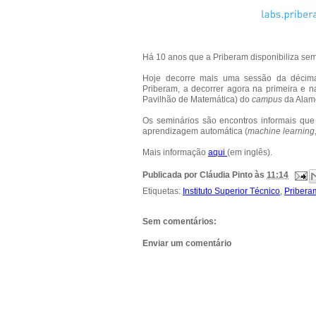
Há 10 anos que a Priberam disponibiliza semi
Hoje decorre mais uma sessão da décima
Priberam, a decorrer agora na primeira e na
Pavilhão de Matemática) do
campus
da Alam
Os seminários são encontros informais que
aprendizagem automática (
machine learning
Mais informação
aqui
(em inglês).
Publicada por
Cláudia Pinto
às
11:14
Etiquetas:
Instituto Superior Técnico
,
Pribera
Sem comentários:
Enviar um comentário