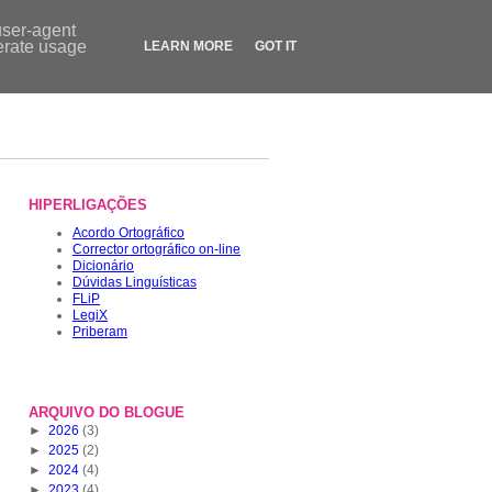
Contactos
|
Dicionário
|
FLiP.pt
|
LegiX.pt
|
Blogue
|
Loja
user-agent
nerate usage
LEARN MORE
GOT IT
HIPERLIGAÇÕES
Acordo Ortográfico
Corrector ortográfico on-line
Dicionário
Dúvidas Linguísticas
FLiP
LegiX
Priberam
ARQUIVO DO BLOGUE
►
2026
(3)
►
2025
(2)
►
2024
(4)
►
2023
(4)