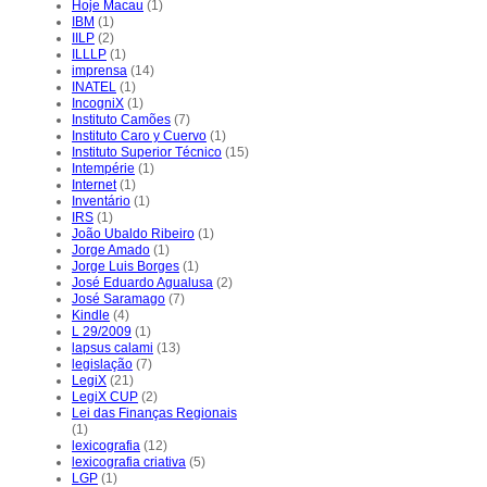
Hoje Macau
(1)
IBM
(1)
IILP
(2)
ILLLP
(1)
imprensa
(14)
INATEL
(1)
IncogniX
(1)
Instituto Camões
(7)
Instituto Caro y Cuervo
(1)
Instituto Superior Técnico
(15)
Intempérie
(1)
Internet
(1)
Inventário
(1)
IRS
(1)
João Ubaldo Ribeiro
(1)
Jorge Amado
(1)
Jorge Luis Borges
(1)
José Eduardo Agualusa
(2)
José Saramago
(7)
Kindle
(4)
L 29/2009
(1)
lapsus calami
(13)
legislação
(7)
LegiX
(21)
LegiX CUP
(2)
Lei das Finanças Regionais
(1)
lexicografia
(12)
lexicografia criativa
(5)
LGP
(1)