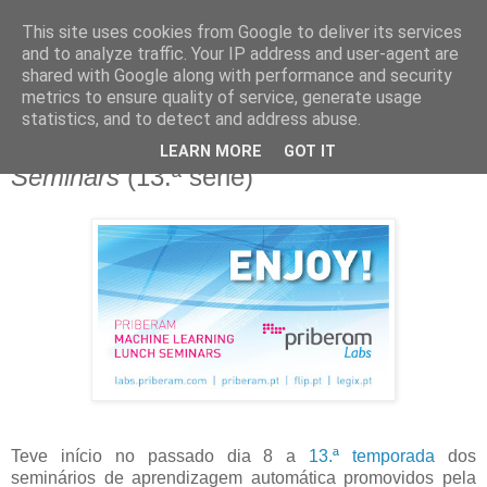
This site uses cookies from Google to deliver its services
Blogue da Priberam
and to analyze traffic. Your IP address and user-agent are
shared with Google along with performance and security
metrics to ensure quality of service, generate usage
statistics, and to detect and address abuse.
terça-feira, 22 de março de 2022
Priberam Machine Learning Lunch
LEARN MORE
GOT IT
Seminars
(13.ª série)
Teve início no passado dia 8 a
13.ª temporada
dos
seminários de aprendizagem automática promovidos pela