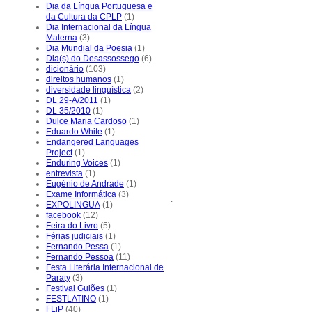
Dia da Língua Portuguesa e
da Cultura da CPLP
(1)
Dia Internacional da Língua
Materna
(3)
Dia Mundial da Poesia
(1)
Dia(s) do Desassossego
(6)
dicionário
(103)
direitos humanos
(1)
diversidade linguística
(2)
DL 29-A/2011
(1)
DL 35/2010
(1)
Dulce Maria Cardoso
(1)
Eduardo White
(1)
Endangered Languages
Project
(1)
Enduring Voices
(1)
entrevista
(1)
Eugénio de Andrade
(1)
Exame Informática
(3)
.
EXPOLINGUA
(1)
facebook
(12)
Feira do Livro
(5)
Férias judiciais
(1)
Fernando Pessa
(1)
Fernando Pessoa
(11)
Festa Literária Internacional de
Paraty
(3)
Festival Guiões
(1)
FESTLATINO
(1)
FLiP
(40)