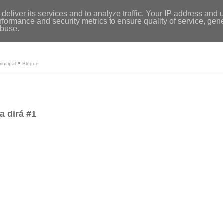
Entrar
|
deliver its services and to analyze traffic. Your IP address and 
formance and security metrics to ensure quality of service, ge
Início
abuse.
Loja
O meu perfil
>
rincipal
Blogue
a dirá #1