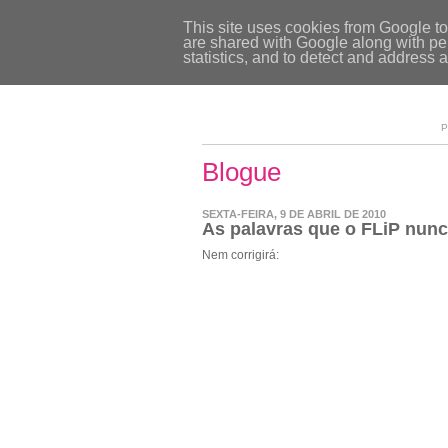
This site uses cookies from Google to 
are shared with Google along with per
statistics, and to detect and address 
P
Blogue
SEXTA-FEIRA, 9 DE ABRIL DE 2010
As palavras que o FLiP nunc
Nem corrigirá: