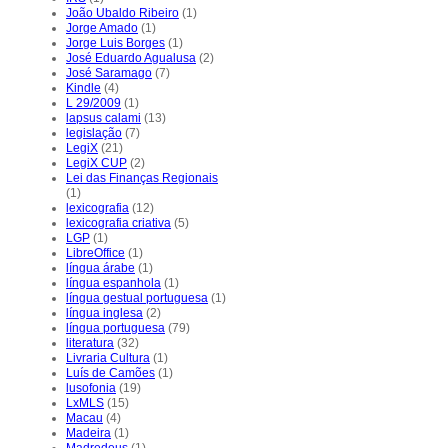
João Ubaldo Ribeiro
(1)
Jorge Amado
(1)
Jorge Luis Borges
(1)
José Eduardo Agualusa
(2)
José Saramago
(7)
Kindle
(4)
L 29/2009
(1)
lapsus calami
(13)
legislação
(7)
LegiX
(21)
LegiX CUP
(2)
Lei das Finanças Regionais
(1)
lexicografia
(12)
lexicografia criativa
(5)
LGP
(1)
LibreOffice
(1)
língua árabe
(1)
língua espanhola
(1)
língua gestual portuguesa
(1)
língua inglesa
(2)
língua portuguesa
(79)
literatura
(32)
Livraria Cultura
(1)
Luís de Camões
(1)
lusofonia
(19)
LxMLS
(15)
Macau
(4)
Madeira
(1)
Madredeus
(1)