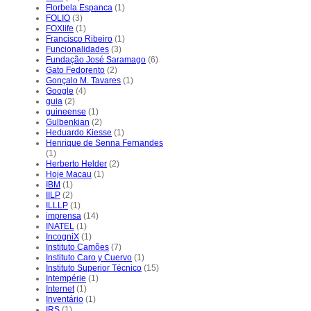
Florbela Espanca
(1)
FOLIO
(3)
FOXlife
(1)
Francisco Ribeiro
(1)
Funcionalidades
(3)
Fundação José Saramago
(6)
Gato Fedorento
(2)
Gonçalo M. Tavares
(1)
Google
(4)
guia
(2)
guineense
(1)
Gulbenkian
(2)
Heduardo Kiesse
(1)
Henrique de Senna Fernandes
(1)
Herberto Helder
(2)
Hoje Macau
(1)
IBM
(1)
IILP
(2)
ILLLP
(1)
imprensa
(14)
INATEL
(1)
IncogniX
(1)
Instituto Camões
(7)
Instituto Caro y Cuervo
(1)
Instituto Superior Técnico
(15)
Intempérie
(1)
Internet
(1)
Inventário
(1)
IRS
(1)