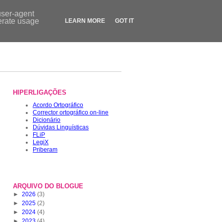
Contactos
|
Dicionário
|
FLiP.pt
|
LegiX.pt
|
Blogue
|
Loja
user-agent
nerate usage
LEARN MORE
GOT IT
HIPERLIGAÇÕES
Acordo Ortográfico
Corrector ortográfico on-line
Dicionário
Dúvidas Linguísticas
FLiP
LegiX
Priberam
ARQUIVO DO BLOGUE
►
2026
(3)
►
2025
(2)
►
2024
(4)
►
2023
(4)