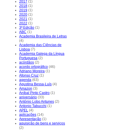
2017
(1)
2018
(1)
2019
(1)
2020
(1)
2021
(1)
2022
(1)
3ª Edição
(1)
ABC
(1)
Academia Brasileira de Letras
(4)
Academia das Ciências de
Lisboa
(7)
Academia Galega da Língua
Portuguesa
(2)
acórdãos
(2)
acordo ortográfico
(46)
Adriano Moreira
(1)
Afonso Cruz
(1)
agenda
(63)
Agustina Bessa-Luís
(4)
Amazon
(3)
Aníbal Pinto Castro
(1)
aniversário
(33)
António Lobo Antunes
(2)
Antonio Tabucchi
(1)
APEL
(4)
aplicações
(14)
Apresentação
(1)
aquisição de bens e serviços
(2)