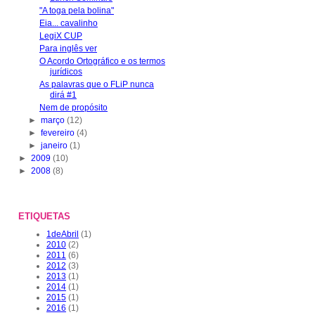
"A toga pela bolina"
Eia... cavalinho
LegiX CUP
Para inglês ver
O Acordo Ortográfico e os termos
jurídicos
As palavras que o FLiP nunca
dirá #1
Nem de propósito
►
março
(12)
►
fevereiro
(4)
►
janeiro
(1)
►
2009
(10)
►
2008
(8)
ETIQUETAS
1deAbril
(1)
2010
(2)
2011
(6)
2012
(3)
2013
(1)
2014
(1)
2015
(1)
2016
(1)