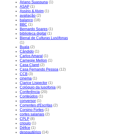
Ariano Suassuna
(1)
ASAP
(1)
Assírio & Alvim
(1)
avaliação
(2)
balanço
(18)
BBC
(1)
Bernardo Soares
(1)
biblioteca digital
(1)
Bienal de Culturas Lusófonas
(1)
Buala
(2)
Cândido
(1)
Carlos Amaral
(1)
Carnegie Mellon
(1)
Casa Claret
(2)
Casa Fernando Pessoa
(12)
CCB
(3)
cinema
(1)
Clarice Lispector
(1)
Colóquio da lusofonia
(4)
Conferência
(20)
Conteúdos
(1)
conversor
(1)
Correntes d'Escritas
(2)
Corsino Fortes
(1)
cortes salariais
(2)
CPLP
(8)
crioulo
(1)
Défice
(1)
despautérios
(14)