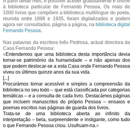
A partir deste mês, é possível aceder gratuitamente e
online
à biblioteca particular de Fernando Pessoa. Os mais de
1000 livros que compõem a biblioteca multilingue do poeta,
reunida entre 1898 e 1935, foram digitalizados e podem
agora ser consultados, página a página, na
biblioteca digital
Fernando Pessoa
.
Nas palavras da escritora Inês Pedrosa, actual directora da
Casa Fernando Pessoa:
«
Entendemos que uma biblioteca desta importância devia
tornar-se património da humanidade – e não apenas dos
que podem deslocar-se a esta Casa onde Fernando Pessoa
viveu os últimos quinze anos da sua vida.
[...]
Procurámos tornar acessível e simples a compreensão da
biblioteca no seu todo – que está classificada por categorias
temáticas – e a consulta de cada livro. Destacámos páginas
que incluem manuscritos do próprio Pessoa – ensaios e
poemas escritos nas páginas de guarda dos livros.
Trata-se de uma biblioteca aberta ao infinito da
interpretação – bela, surpreendente e instigante, como tudo
o que Fernando Pessoa criou. Usufruam-na.
»