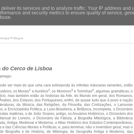
Entrar
|
deliver its services and to analyze traffic. Your IP address and 
formance and security metrics to ensure quality of service, ge
Início
abuse.
Loja
O meu perfil
>
rincipal
Blogue
a do Cerco de Lisboa
ramago:
pode ser mais do que uma cara sobreposta às infinitas máscaras variantes, estão
1
2
3
4
ulários, os Morais
e Aurélios
, os Morenos
e Torrinhas
, algumas gramáticas, o
ício, mas também estão as histórias da Arte, do Mundo em geral, dos Romanos,
Árabes, dos Eslavos, dos Portugueses, enfim, de quase tudo que é povo e nação
iteraturas, da Música, das Religiões, da Filosofia, das Civilizações, o Larousse
, a Enciclopédia Política, a Luso-Brasileira, a Britânica, incompleta, o Dicionário
estas matérias, o de João Soares, antigo, os Anuários Históricos, o Dicionário dos
nual do Livreiro, o Dicionário da Fábula, a Biografia Mitológica, a Biblioteca
ada, Antiga, Medieval e Moderna, o Atlas Histórico dos Estudos Contemporâneos,
s e das Ciências Morais e Políticas, e, para terminar, não o inventário geral, mas o
de Biografia e de História, de Mitologia, de Geografia Antiga e Moderna, das