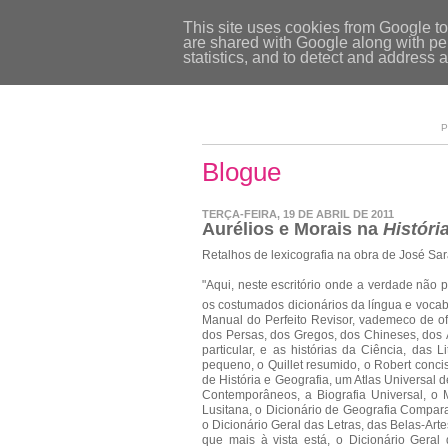
This site uses cookies from Google to 
are shared with Google along with per
statistics, and to detect and address 
P
Blogue
TERÇA-FEIRA, 19 DE ABRIL DE 2011
Aurélios e Morais na
Históri
Retalhos de lexicografia na obra de José Sa
"Aqui, neste escritório onde a verdade não 
os costumados dicionários da língua e vocab
Manual do Perfeito Revisor, vademeco de of
dos Persas, dos Gregos, dos Chineses, dos 
particular, e as histórias da Ciência, das L
pequeno, o Quillet resumido, o Robert conciso
de História e Geografia, um Atlas Universal d
Contemporâneos, a Biografia Universal, o Ma
Lusitana, o Dicionário de Geografia Compar
o Dicionário Geral das Letras, das Belas-Arte
que mais à vista está, o Dicionário Geral 