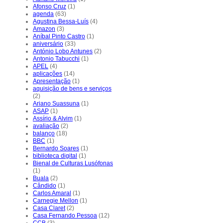
Afonso Cruz
(1)
agenda
(63)
Agustina Bessa-Luís
(4)
Amazon
(3)
Aníbal Pinto Castro
(1)
aniversário
(33)
António Lobo Antunes
(2)
Antonio Tabucchi
(1)
APEL
(4)
aplicações
(14)
Apresentação
(1)
aquisição de bens e serviços
(2)
Ariano Suassuna
(1)
ASAP
(1)
Assírio & Alvim
(1)
avaliação
(2)
balanço
(18)
BBC
(1)
Bernardo Soares
(1)
biblioteca digital
(1)
Bienal de Culturas Lusófonas
(1)
Buala
(2)
Cândido
(1)
Carlos Amaral
(1)
Carnegie Mellon
(1)
Casa Claret
(2)
Casa Fernando Pessoa
(12)
CCB
(3)