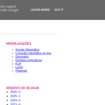
Contactos
|
Dicionário
|
FLiP.pt
|
LegiX.pt
|
Blogue
|
Loja
user-agent
nerate usage
LEARN MORE
GOT IT
HIPERLIGAÇÕES
Acordo Ortográfico
Corrector ortográfico on-line
Dicionário
Dúvidas Linguísticas
FLiP
LegiX
Priberam
ARQUIVO DO BLOGUE
►
2026
(3)
►
2025
(2)
►
2024
(4)
►
2023
(4)