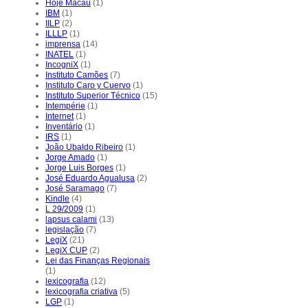
Hoje Macau
(1)
IBM
(1)
IILP
(2)
ILLLP
(1)
imprensa
(14)
INATEL
(1)
IncogniX
(1)
Instituto Camões
(7)
Instituto Caro y Cuervo
(1)
Instituto Superior Técnico
(15)
Intempérie
(1)
Internet
(1)
Inventário
(1)
IRS
(1)
João Ubaldo Ribeiro
(1)
Jorge Amado
(1)
Jorge Luis Borges
(1)
José Eduardo Agualusa
(2)
José Saramago
(7)
Kindle
(4)
L 29/2009
(1)
lapsus calami
(13)
legislação
(7)
LegiX
(21)
LegiX CUP
(2)
Lei das Finanças Regionais
(1)
lexicografia
(12)
lexicografia criativa
(5)
LGP
(1)