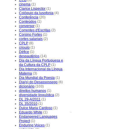
cinema
(1)
Clarice Lispector
(1)
Colóquio da lusofonia
(4)
Conferência
(20)
Conteúdos
(1)
conversor
(1)
Correntes d'Escritas
(2)
Corsino Fortes
(1)
cortes salariais
(2)
CPLP
(8)
crioulo
(1)
Défice
(1)
despautérios
(14)
Dia da Língua Portuguesa e
da Cultura da CPLP
(1)
Dia Internacional da Língua
Materna
(3)
Dia Mundial da Poesia
(1)
Dia(s) do Desassossego
(6)
dicionário
(103)
direitos humanos
(1)
diversidade linguística
(2)
DL 29-A/2011
(1)
DL 35/2010
(1)
Dulce Maria Cardoso
(1)
.
Eduardo White
(1)
Endangered Languages
Project
(1)
Enduring Voices
(1)