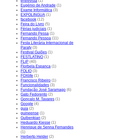
entrevista
(1)
Eugénio de Andrade
(1)
Exame Informática
(3)
EXPOLINGUA
(1)
facebook
(12)
Feira do Livro
(5)
Férias judiciais
(1)
Fernando Pessa
(1)
Fernando Pessoa
(11)
Festa Literária Internacional de
Paraty
(3)
Festival Guiões
(1)
FESTLATINO
(1)
FLiP
(40)
Florbela Espanca
(1)
FOLIO
(3)
FOXlife
(1)
Francisco Ribeiro
(1)
Funcionalidades
(3)
Fundação José Saramago
(6)
Gato Fedorento
(2)
Gonçalo M. Tavares
(1)
Google
(4)
guia
(2)
guineense
(1)
Gulbenkian
(2)
Heduardo Kiesse
(1)
Henrique de Senna Fernandes
(1)
Herberto Helder
(2)