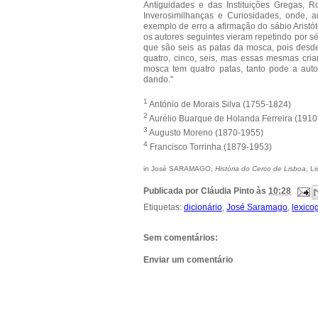
Antiguidades e das Instituições Gregas, 
Inverosimilhanças e Curiosidades, onde, 
exemplo de erro a afirmação do sábio Arist
os autores seguintes vieram repetindo por s
que são seis as patas da mosca, pois desde
quatro, cinco, seis, mas essas mesmas cria
mosca tem quatro patas, tanto pode a auto
dando."
1
António de Morais Silva (1755-1824)
2
Aurélio Buarque de Holanda Ferreira (1910
3
Augusto Moreno (1870-1955)
4
Francisco Torrinha (1879-1953)
in José SARAMAGO,
História do Cerco de Lisboa
, L
Publicada por
Cláudia Pinto
às
10:28
Etiquetas:
dicionário
,
José Saramago
,
lexicog
Sem comentários:
Enviar um comentário