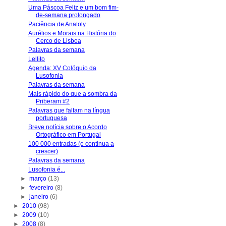
Uma Páscoa Feliz e um bom fim-
de-semana prolongado
Paciência de Anatoly
Aurélios e Morais na História do
Cerco de Lisboa
Palavras da semana
Lellito
Agenda: XV Colóquio da
Lusofonia
Palavras da semana
Mais rápido do que a sombra da
Priberam #2
Palavras que faltam na língua
portuguesa
Breve notícia sobre o Acordo
Ortográfico em Portugal
100 000 entradas (e continua a
crescer)
Palavras da semana
Lusofonia é...
►
março
(13)
►
fevereiro
(8)
►
janeiro
(6)
►
2010
(98)
►
2009
(10)
►
2008
(8)