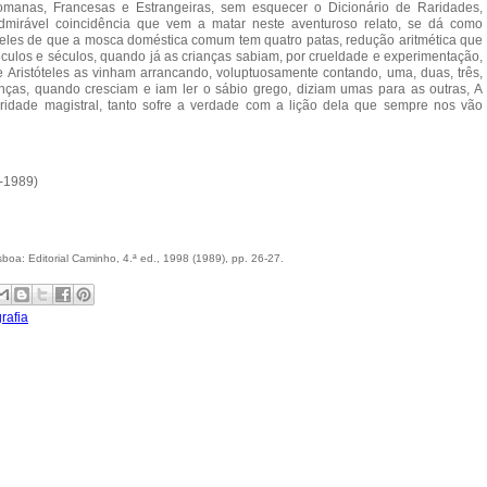
Romanas, Francesas e Estrangeiras, sem esquecer o Dicionário de Raridades,
admirável coincidência que vem a matar neste aventuroso relato, se dá como
óteles de que a mosca doméstica comum tem quatro patas, redução aritmética que
éculos e séculos, quando já as crianças sabiam, por crueldade e experimentação,
 Aristóteles as vinham arrancando, voluptuosamente contando, uma, duas, três,
nças, quando cresciam e iam ler o sábio grego, diziam umas para as outras, A
ridade magistral, tanto sofre a verdade com a lição dela que sempre nos vão
-1989)
isboa: Editorial Caminho, 4.ª ed., 1998 (1989), pp. 26-27.
rafia