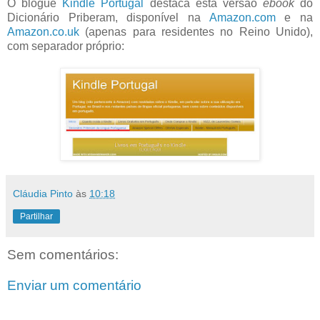
O blogue
Kindle Portugal
destaca esta versão
ebook
do
Dicionário Priberam, disponível na
Amazon.com
e na
Amazon.co.uk
(apenas para residentes no Reino Unido),
com separador próprio:
Cláudia Pinto
às
10:18
Partilhar
Sem comentários:
Enviar um comentário