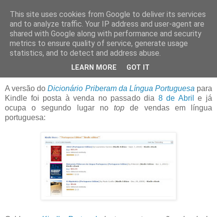
This site uses cookies from Google to deliver its services
Blogue da Priberam
and to analyze traffic. Your IP address and user-agent are
shared with Google along with performance and security
metrics to ensure quality of service, generate usage
statistics, and to detect and address abuse.
quarta-feira, 27 de abril de 2011
Num Kindle perto de si
LEARN MORE
GOT IT
A versão do
Dicionário Priberam da Língua Portuguesa
para
Kindle foi posta à venda no passado dia
8 de Abril
e já
ocupa o segundo lugar no
top
de vendas em língua
portuguesa: